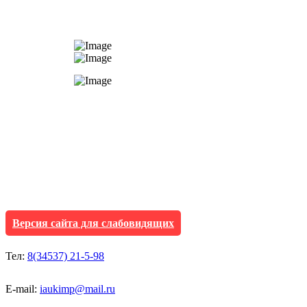
АУ "Культура и мол
Исетского муниципа
Версия сайта для слабовидящих
Тел:
8(34537) 21-5-98
E-mail:
iaukimp@mail.ru