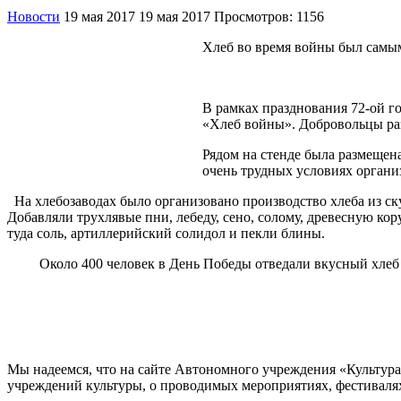
Новости
19 мая 2017
19 мая 2017
Просмотров: 1156
Хлеб во время войны был самым
В рамках празднования 72-ой 
«Хлеб войны». Добровольцы ра
Рядом на стенде была размещен
очень трудных условиях организ
На хлебозаводах было организовано производство хлеба из скуд
Добавляли трухлявые пни, лебеду, сено, солому, древесную к
туда соль, артиллерийский солидол и пекли блины.
Около 400 человек в День Победы отведали вкусный хлеб и 
Мы надеемся, что на сайте Автономного учреждения «Культур
учреждений культуры, о проводимых мероприятиях, фестивалях и