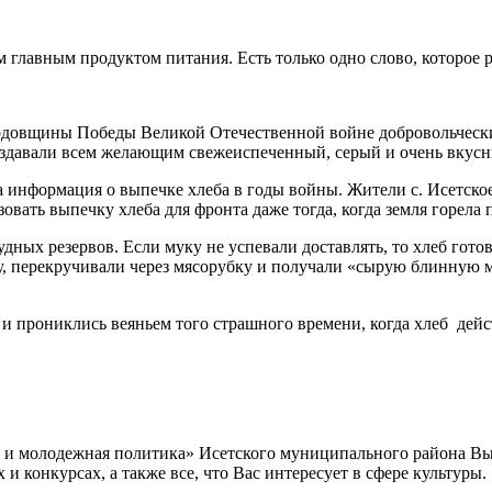
 главным продуктом питания. Есть только одно слово, которое
годовщины Победы Великой Отечественной войне добровольческ
здавали всем желающим свежеиспеченный, серый и очень вкусн
а информация о выпечке хлеба в годы войны. Жители с. Исетское
овать выпечку хлеба для фронта даже тогда, когда земля горела 
ных резервов. Если муку не успевали доставлять, то хлеб готов
ору, перекручивали через мясорубку и получали «сырую блинную
прониклись веяньем того страшного времени, когда хлеб дейс
а и молодежная политика» Исетского муниципального района В
 конкурсах, а также все, что Вас интересует в сфере культуры.