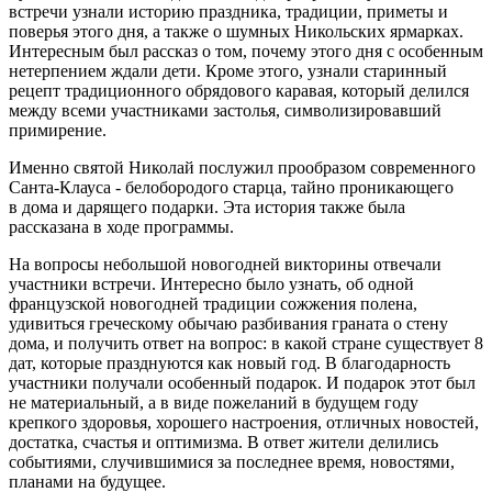
встречи узнали историю праздника, традиции, приметы и
поверья этого дня, а также о шумных Никольских ярмарках.
Интересным был рассказ о том, почему этого дня с особенным
нетерпением ждали дети. Кроме этого, узнали старинный
рецепт традиционного обрядового каравая, который делился
между всеми участниками застолья, символизировавший
примирение.
Именно святой Николай послужил прообразом современного
Санта-Клауса - белобородого старца, тайно проникающего
в дома и дарящего подарки. Эта история также была
рассказана в ходе программы.
На вопросы небольшой новогодней викторины отвечали
участники встречи. Интересно было узнать, об одной
французской новогодней традиции сожжения полена,
удивиться греческому обычаю разбивания граната о стену
дома, и получить ответ на вопрос: в какой стране существует 8
дат, которые празднуются как новый год. В благодарность
участники получали особенный подарок. И подарок этот был
не материальный, а в виде пожеланий в будущем году
крепкого здоровья, хорошего настроения, отличных новостей,
достатка, счастья и оптимизма. В ответ жители делились
событиями, случившимися за последнее время, новостями,
планами на будущее.