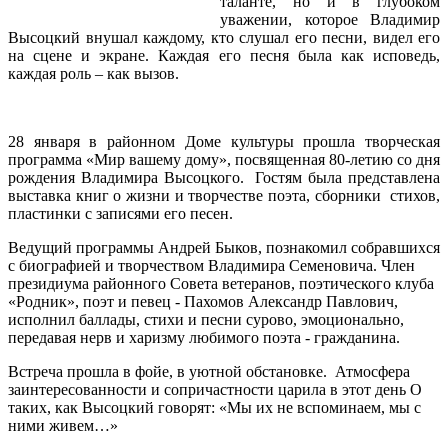
таланте, но и в глубоком
уважении, которое Владимир
Высоцкий внушал каждому, кто слушал его песни, видел его
на сцене и экране. Каждая его песня была как исповедь,
каждая роль – как вызов.
28 января в районном Доме культуры прошла творческая
программа «Мир вашему дому», посвященная 80-летию со дня
рождения Владимира Высоцкого. Гостям была представлена
выставка книг о жизни и творчестве поэта, сборники стихов,
пластинки с записями его песен.
Ведущий программы Андрей Быков, познакомил собравшихся
с биографией и творчеством Владимира Семеновича. Член
президиума районного Совета ветеранов, поэтического клуба
«Родник», поэт и певец - Пахомов Александр Павлович,
исполнил баллады, стихи и песни сурово, эмоционально,
передавая нерв и харизму любимого поэта - гражданина.
Встреча прошла в фойе, в уютной обстановке. Атмосфера
заинтересованности и сопричастности царила в этот день О
таких, как Высоцкий говорят: «Мы их не вспоминаем, мы с
ними живем…»