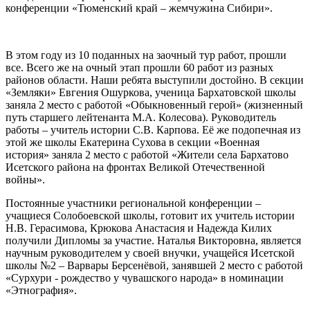
конференции «Тюменский край – жемчужина Сибири».
В этом году из 10 поданных на заочный тур работ, прошли
все. Всего же на очный этап прошли 60 работ из разных
районов области. Наши ребята выступили достойно. В секции
«Земляки» Евгения Ошуркова, ученица Бархатовской школы
заняла 2 место с работой «Обыкновенный герой» (жизненный
путь старшего лейтенанта М.А. Колесова). Руководитель
работы – учитель истории С.В. Карпова. Её же подопечная из
этой же школы Екатерина Сухова в секции «Военная
история» заняла 2 место с работой «Жители села Бархатово
Исетского района на фронтах Великой Отечественной
войны».
Постоянные участники региональной конференции –
учащиеся Солобоевской школы, готовит их учитель истории
Н.В. Герасимова, Крюкова Анастасия и Надежда Килих
получили Дипломы за участие. Наталья Викторовна, является
научным руководителем у своей внучки, учащейся Исетской
школы №2 – Варвары Берсенёвой, занявшей 2 место с работой
«Сурхури - рождество у чувашского народа» в номинации
«Этнография».