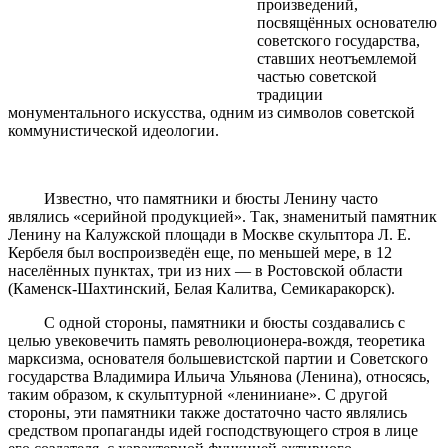
произведений,
посвящённых основателю
советского государства,
ставших неотъемлемой
частью советской
традиции
монументального искусства, одним из символов советской
коммунистической идеологии.
Известно, что памятники и бюсты Ленину часто
являлись «серийной продукцией». Так, знаменитый памятник
Ленину на Калужской площади в Москве скульптора Л. Е.
Кербеля был воспроизведён еще, по меньшей мере, в 12
населённых пунктах, три из них — в Ростовской области
(Каменск-Шахтинский, Белая Калитва, Семикаракорск).
С одной стороны, памятники и бюсты создавались с
целью увековечить память революционера-вождя, теоретика
марксизма, основателя большевистской партии и Советского
государства Владимира Ильича Ульянова (Ленина), относясь,
таким образом, к скульптурной «лениниане». С другой
стороны, эти памятники также достаточно часто являлись
средством пропаганды идей господствующего строя в лице