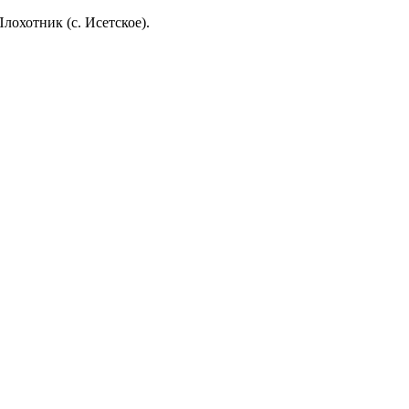
охотник (с. Исетское).