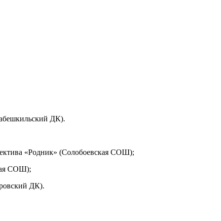
дабешкильский ДК).
ллектива «Родник» (Солобоевская СОШ);
кая СОШ);
ровский ДК).