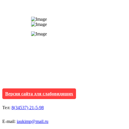
АУ "Культура и мол
Исетского муниципа
Версия сайта для слабовидящих
Тел:
8(34537) 21-5-98
E-mail:
iaukimp@mail.ru