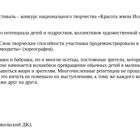
естиваль – конкурс национального творчества «Красота земли И
о потенциала детей и подростков, коллективов художественной 
. Свои творческие способности участники продемонстрировали в
амоцветы» (хореография).
шки и бабушки, но и многие исетцы, постоянные зрители, котор
цене начинается волшебное превращение обычных детей в маленьк
равиться жюри и зрителям. Многочисленные репетиции не прошли
 это ничуть не помешало их выступлениям, к тому же каждого 
жи друг на друга.
:
шкильский ДК);