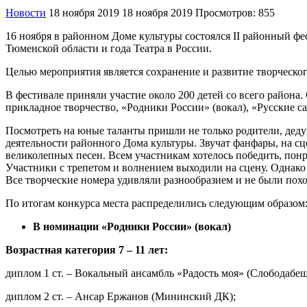
Новости
18 ноября 2019
18 ноября 2019
Просмотров: 855
16 ноября в районном Доме культуры состоялся II районный ф
Тюменской области и года Театра в России.
Целью мероприятия является сохранение и развитие творческог
В фестивале приняли участие около 200 детей со всего района
прикладное творчество, «Родники России» (вокал), «Русские с
Посмотреть на юные таланты пришли не только родители, деду
деятельности районного Дома культуры. Звучат фанфары, на с
великолепных песен. Всем участникам хотелось победить, пон
Участники с трепетом и волнением выходили на сцену. Однако
Все творческие номера удивляли разнообразием и не были похо
По итогам конкурса места распределились следующим образом
В номинации «Родники России» (вокал)
Возрастная категория 7 – 11 лет:
диплом 1 ст. – Вокальный ансамбль «Радость моя» (Слободабе
диплом 2 ст. – Ансар Ержанов (Мининский ДК);