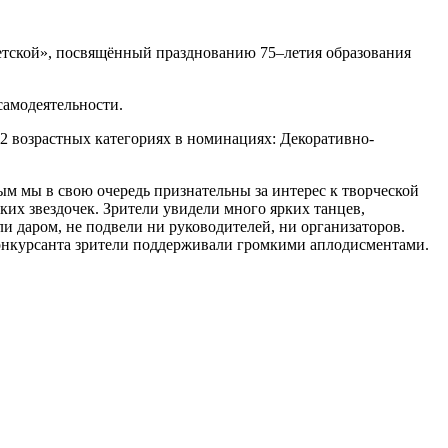
сетской», посвящённый празднованию 75–летия образования
самодеятельности.
 2 возрастных категориях в номинациях: Декоративно-
ым мы в свою очередь признательны за интерес к творческой
их звездочек. Зрители увидели много ярких танцев,
 даром, не подвели ни руководителей, ни организаторов.
конкурсанта зрители поддерживали громкими аплодисментами.