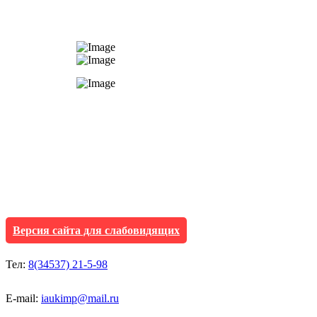
АУ "Культура и мол
Исетского муниципа
Версия сайта для слабовидящих
Тел:
8(34537) 21-5-98
E-mail:
iaukimp@mail.ru