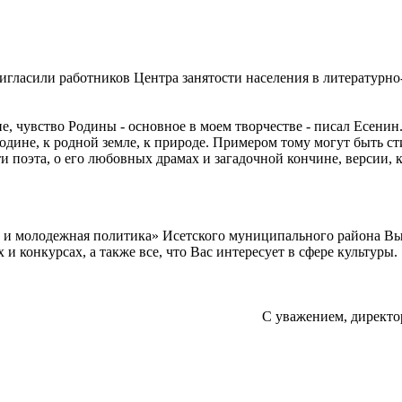
ригласили работников Центра занятости населения в литератур
 чувство Родины - основное в моем творчестве - писал Есенин
одине, к родной земле, к природе. Примером тому могут быть с
и поэта, о его любовных драмах и загадочной кончине, версии, к
а и молодежная политика» Исетского муниципального района В
 конкурсах, а также все, что Вас интересует в сфере культуры.
С уважением, директо