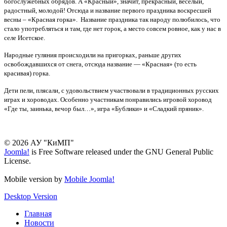
богослужебных обрядов. А «Красный», значит, прекрасный, веселый,
радостный, молодой! Отсюда и название первого праздника воскресшей
весны – «Красная горка». Название праздника так народу полюбилось, что
стало употребляться и там, где нет горок, а место совсем ровное, как у нас в
селе Исетское.
Народные гуляния происходили на пригорках, раньше других
освобождавшихся от снега, отсюда название — «Красная» (то есть
красивая) горка.
Дети пели, плясали, с удовольствием участвовали в традиционных русских
играх и хороводах. Особенно участникам понравились игровой хоровод
«Где ты, заинька, вечор был…», игра «Бублики» и «Сладкий пряник».
© 2026 АУ "КиМП"
Joomla!
is Free Software released under the GNU General Public
License.
Mobile version by
Mobile Joomla!
Desktop Version
Главная
Новости