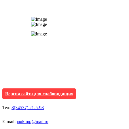
АУ "Культура и мол
Исетского муниципа
Версия сайта для слабовидящих
Тел:
8(34537) 21-5-98
E-mail:
iaukimp@mail.ru