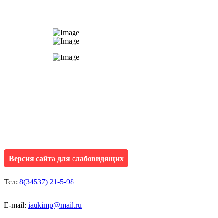
АУ "Культура и мол
Исетского муниципа
Версия сайта для слабовидящих
Тел:
8(34537) 21-5-98
E-mail:
iaukimp@mail.ru