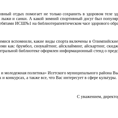
тивный отдых помогает не только сохранить в здоровом теле 
, лыжи и санки. А какой зимний спортивный досуг был популяре
ебятами ИСШ№1 на библиотерапевтическом часе здорового обра
я вспомнили, какие виды спорта включены в Олимпийские 
кими как: брумбол, сноукайтинг, айсклайминг, айскартинг, ски
ентральной библиотеке оформлен информационный стенд о пред
а и молодежная политика» Исетского муниципального района В
 конкурсах, а также все, что Вас интересует в сфере культуры.
С уважением, директо