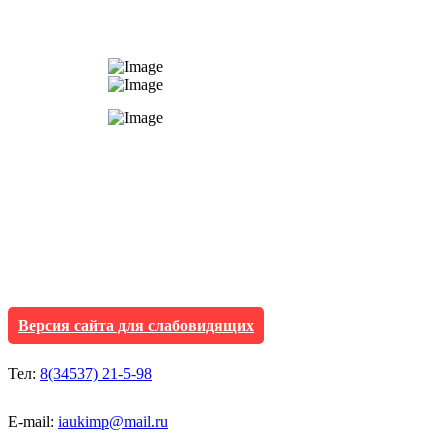
АУ "Культура и мол
Исетского муниципа
Версия сайта для слабовидящих
Тел:
8(34537) 21-5-98
E-mail:
iaukimp@mail.ru