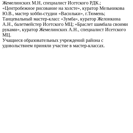
Жемелинских М.Н, специалист Исетского РДК.;
«Центробежное рисование на холсте», куратор Мельникова
Ю.В., мастер хобби-студии «Васильки», г.Тюмень;
Танцевальный мастер-класс «Зумба», куратор Желонкина
А.Н., балетмейстер Исетского МЦ; «Браслет шамбала своими
руками», куратор Жемелинских А.Н., специалист Исетского
МЦ.
Учащиеся образовательных учреждений района с
удовольствием приняли участие в мастер-классах.