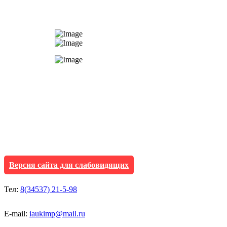
АУ "Культура и мол
Исетского муниципа
Версия сайта для слабовидящих
Тел:
8(34537) 21-5-98
E-mail:
iaukimp@mail.ru