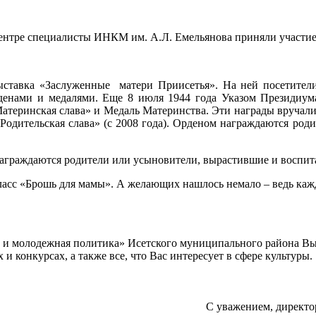
ентре специалисты ИНКМ им. А.Л. Емельянова приняли участие
ставка «Заслуженные матери Приисетья». На ней посетители
денами и медалями. Еще 8 июля 1944 года Указом Президиу
атеринская слава» и Медаль Материнства. Эти награды вручали
Родительская слава» (с 2008 года). Орденом награждаются род
 награждаются родители или усыновители, вырастившие и воспит
 «Брошь для мамы». А желающих нашлось немало – ведь каждо
а и молодежная политика» Исетского муниципального района В
 конкурсах, а также все, что Вас интересует в сфере культуры.
С уважением, директо