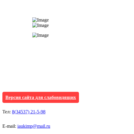
АУ "Культура и мол
Исетского муниципа
Версия сайта для слабовидящих
Тел:
8(34537) 21-5-98
E-mail:
iaukimp@mail.ru