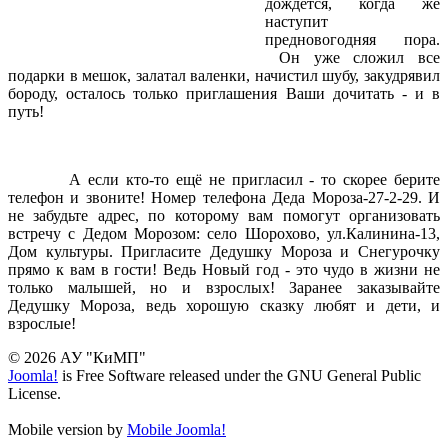
дождётся, когда же
наступит
предновогодняя пора.
Он уже сложил все
подарки в мешок, залатал валенки, начистил шубу, закудрявил
бороду, осталось только приглашения Ваши дочитать - и в
путь!
А если кто-то ещё не пригласил - то скорее берите
телефон и звоните! Номер телефона Деда Мороза-27-2-29. И
не забудьте адрес, по которому вам помогут организовать
встречу с Дедом Морозом: село Шорохово, ул.Калинина-13,
Дом культуры. Пригласите Дедушку Мороза и Снегурочку
прямо к вам в гости! Ведь Новый год - это чудо в жизни не
только малышей, но и взрослых! Заранее заказывайте
Дедушку Мороза, ведь хорошую сказку любят и дети, и
взрослые!
© 2026 АУ "КиМП"
Joomla!
is Free Software released under the GNU General Public
License.
Mobile version by
Mobile Joomla!