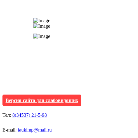
АУ "Культура и мол
Исетского муниципа
Версия сайта для слабовидящих
Тел:
8(34537) 21-5-98
E-mail:
iaukimp@mail.ru