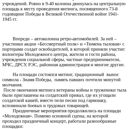
учреждений. Ровно в 9-40 колонна двинулась на центральную
площадь к месту проведения митинга, посвященного 73-й
годовщине Победы в Великой Отечественной войне 1941-
1945 гг.
Впереди – автоколонна ретро-автомобилей. За ней –
участники акции «Бессмертный полк» и «Тюмень тыловая» с
портерами солдат освободителей, в которой приняли участие:
волонтеры Молодежного центра, жители и гости района,
учреждения социальной сферы, частные предприниматели,
МЧС, ДРСУ, РЭС, районная администрация и многие другие.
На площади состоялся митинг, традиционный вынос
символа - Знамя Победы, память павших почтили минутой
молчания.
После окончания митинга ветераны войны и труженики тыла
были приглашены на солдатский привал, где их угощали
солдатской кашей, вместе пели песни под гармошку,
вспоминали боевых и трудовых товарищей.
Праздничные мероприятия продолжились на площади
«Молодежная». Помимо основной сцены, на которой
проходил праздничный концерт, работали разнообразные
площадки: