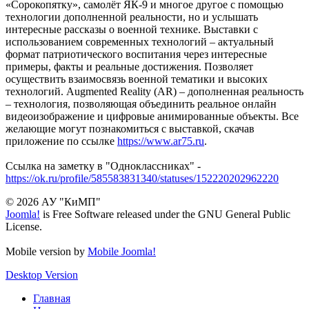
«Сорокопятку», самолёт ЯК-9 и многое другое с помощью
технологии дополненной реальности, но и услышать
интересные рассказы о военной технике. Выставки с
использованием современных технологий – актуальный
формат патриотического воспитания через интересные
примеры, факты и реальные достижения. Позволяет
осуществить взаимосвязь военной тематики и высоких
технологий. Augmented Reality (AR) – дополненная реальность
– технология, позволяющая объединить реальное онлайн
видеоизображение и цифровые анимированные объекты. Все
желающие могут познакомиться с выставкой, скачав
приложение по ссылке
https://www.ar75.ru
.
Ссылка на заметку в "Одноклассниках" -
https://ok.ru/profile/585583831340/statuses/152220202962220
© 2026 АУ "КиМП"
Joomla!
is Free Software released under the GNU General Public
License.
Mobile version by
Mobile Joomla!
Desktop Version
Главная