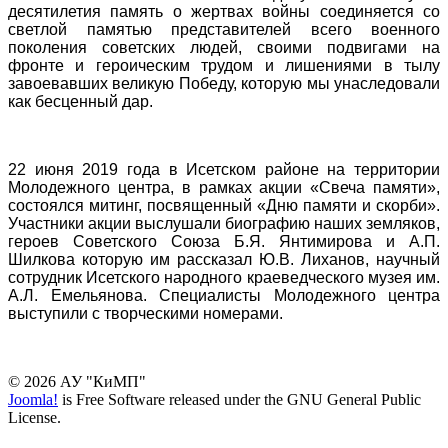
десятилетия память о жертвах войны соединяется со
светлой памятью представителей всего военного
поколения советских людей, своими подвигами на
фронте и героическим трудом и лишениями в тылу
завоевавших великую Победу, которую мы унаследовали
как бесценный дар.
22 июня 2019 года в Исетском районе на территории
Молодежного центра, в рамках акции «Свеча памяти»,
состоялся митинг, посвященный «Дню памяти и скорби».
Участники акции выслушали биографию наших земляков,
героев Советского Союза Б.Я. Янтимирова и А.П.
Шилкова которую им рассказал Ю.В. Лиханов, научный
сотрудник Исетского народного краеведческого музея им.
А.Л. Емельянова. Специалисты Молодежного центра
выступили с творческими номерами.
© 2026 АУ "КиМП"
Joomla!
is Free Software released under the GNU General Public
License.