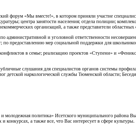
ский форум «Мы вместе!»
, в котором приняли участие специали
куратуры; центра занятости населения; отдела полиции; комплек
екоммерческих организаций, а также представители областных 
 по административной и уголовной ответственности несовершен
лет; по предоставлению мер социальной поддержки для школьник
онфликтов в семье; реализацию проектов «Ступени» и «Феникс»; 
убличные слушания для специалистов органов системы профил
ог детской наркологической службы Тюменской области; Беседи
а и молодежная политика» Исетского муниципального района В
 конкурсах, а также все, что Вас интересует в сфере культуры.