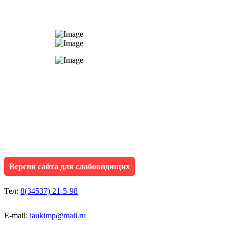
АУ "Культура и мол
Исетского муниципа
Версия сайта для слабовидящих
Тел:
8(34537) 21-5-98
E-mail:
iaukimp@mail.ru