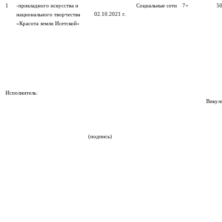
1
-прикладного искусства и
Социальные сети
7+
5
02.10.2021 г.
национального творчества
«Красота земли Исетской»
Исполнитель:
Викул
(подпись)