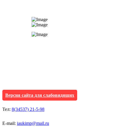
АУ "Культура и мол
Исетского муниципа
Версия сайта для слабовидящих
Тел:
8(34537) 21-5-98
E-mail:
iaukimp@mail.ru