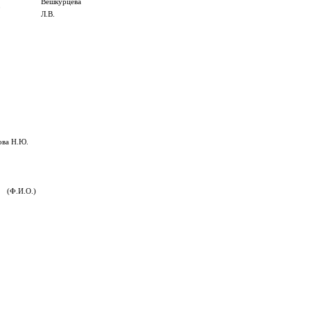
Вешкурцева
0
Л.В.
ова Н.Ю.
(Ф.И.О.)