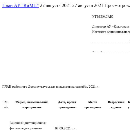
План АУ "КиМП"
27 августа 2021
27 августа 2021
Просмотров:
УТВЕРЖДАЮ
Директор АУ «Культура и
Исетского муниципальног
_____________________
«____» ________________
ПЛАН районного Дома культуры для инвалидов на сентябрь 2021 г.
№
Форма, наименование
Дата, время
Место
Возрастная
К
п/п
мероприятия
проведения
проведения
группа
у
Районный дистанционный
фестиваль декоративно
07.09.2021 г.-