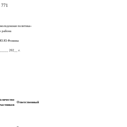
 771
 молодежная политика»
о района
 Ю.Ю.Фомина
____ 202__ г.
оличество
Ответственный
частников