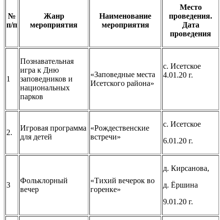
Место
№
Жанр
Наименование
проведения.
п/п
мероприятия
мероприятия
Дата
проведения
Познавательная
с. Исетское
игра к Дню
«Заповедные места
4.01.20 г.
1
заповедников и
Исетского района»
национальных
парков
с. Исетское
Игровая программа
«Рождественские
2.
для детей
встречи»
6.01.20 г.
д. Кирсанова,
Фольклорный
«Тихий вечерок во
3
д. Ёршина
вечер
горенке»
9.01.20 г.