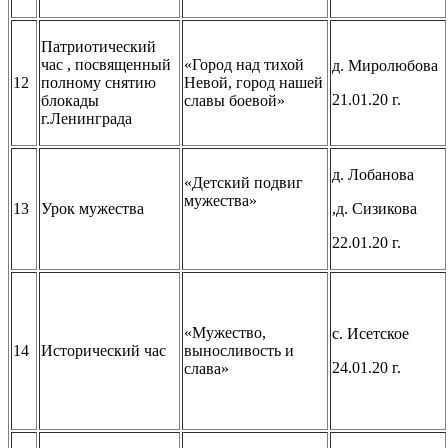
Патриотический
час , посвященный
«Город над тихой
д. Миролюбова
12
полному снятию
Невой, город нашей
21.01.20 г.
блокады
славы боевой»
г.Ленинграда
д. Лобанова
«Детский подвиг
мужества»
13
Урок мужества
,д. Сизикова
22.01.20 г.
«Мужество,
с. Исетское
14
Исторический час
выносливость и
24.01.20 г.
слава»