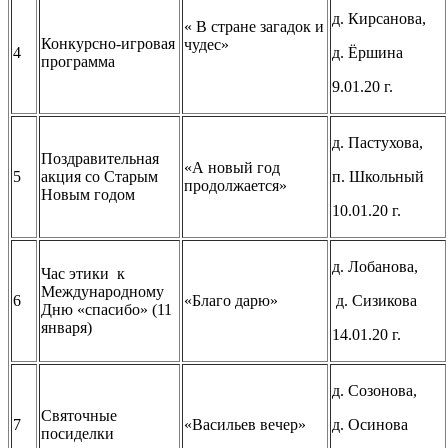
д. Кирсанова,
« В стране загадок и
Конкурсно-игровая
чудес»
4
д. Ёршина
программа
9.01.20 г.
д. Пастухова,
Поздравительная
«А новый год
5
акция со Старым
п. Школьный
продолжается»
Новым годом
10.01.20 г.
д. Лобанова,
Час этики к
Международному
6
«Благо дарю»
д. Сизикова
Дню «спасибо» (11
января)
14.01.20 г.
д. Созонова,
Святочные
7
«Васильев вечер»
д. Осинова
посиделки