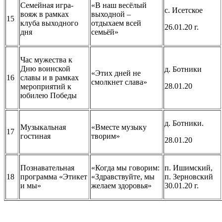
Семейная игра-
«В наш весёлый
с. Исетское
вояж в рамках
выходной –
15
клуба выходного
отдыхаем всей
26.01.20 г.
дня
семьёй»
Час мужества к
Дню воинской
д. Ботники
«Этих дней не
16
славы и в рамках
смолкнет слава»
28.01.20
мероприятий к
юбилею Победы
д. Ботники.
Музыкальная
«Вместе музыку
17
гостиная
творим»
28.01.20
Познавательная
«Когда мы говорим:
п. Ишимский,
18
программа «Этикет
«Здравствуйте, мы
п. Зерновский
и мы»
желаем здоровья»
30.01.20 г.