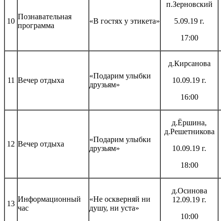
п.Зерновский
Познавательная
10
«В гостях у этикета»
5.09.19 г.
программа
17:00
д.Кирсанова
«Подарим улыбки
11
Вечер отдыха
10.09.19 г.
друзьям»
16:00
д.Ёршина,
д.Решетникова
«Подарим улыбки
12
Вечер отдыха
друзьям»
10.09.19 г.
18:00
д.Осинова
Информационный
«Не оскверняй ни
12.09.19 г.
13
час
душу, ни уста»
10:00