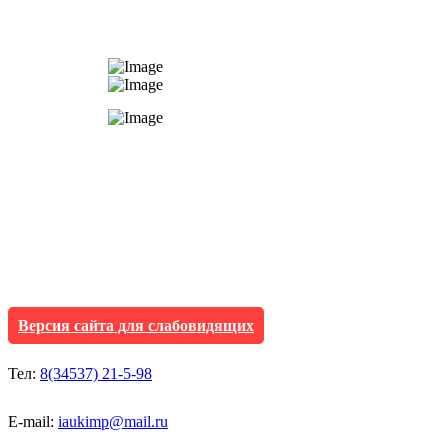
АУ "Культура и мол
Исетского муниципа
Версия сайта для слабовидящих
Тел:
8(34537) 21-5-98
E-mail:
iaukimp@mail.ru