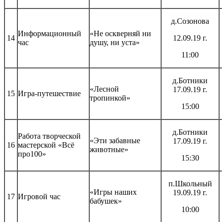
д.Созонова
Информационный
«Не оскверняй ни
14
12.09.19 г.
час
душу, ни уста»
11:00
д.Ботники
«Лесной
17.09.19 г.
15
Игра-путешествие
тропинкой»
15:00
д.Ботники
Работа творческой
«Эти забавные
17.09.19 г.
16
мастерской «Всё
животные»
про100»
15:30
п.Школьный
«Игры наших
19.09.19 г.
17
Игровой час
бабушек»
10:00