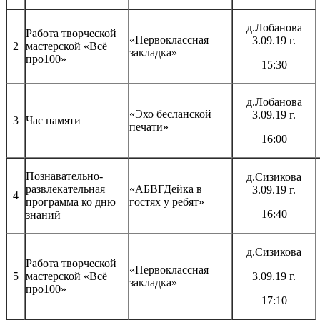
д.Лобанова
Работа творческой
«Первоклассная
3.09.19 г.
2
мастерской «Всё
закладка»
про100»
15:30
д.Лобанова
«Эхо бесланской
3.09.19 г.
3
Час памяти
печати»
16:00
Познавательно-
д.Сизикова
развлекательная
«АБВГДейка в
3.09.19 г.
4
программа ко дню
гостях у ребят»
16:40
знаний
д.Сизикова
Работа творческой
«Первоклассная
5
мастерской «Всё
3.09.19 г.
закладка»
про100»
17:10