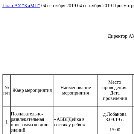
План АУ "КиМП"
04 сентября 2019
04 сентября 2019
Просмотро
Директор АУ «К и
Место
№
Наименование
проведения.
Жанр мероприятия
п/п
мероприятия
Дата
проведения
Познавательно-
д.Лобанова
развлекательная
«АБВГДейка в
3.09.19 г.
1
программа ко дню
гостях у ребят»
15:00
знаний