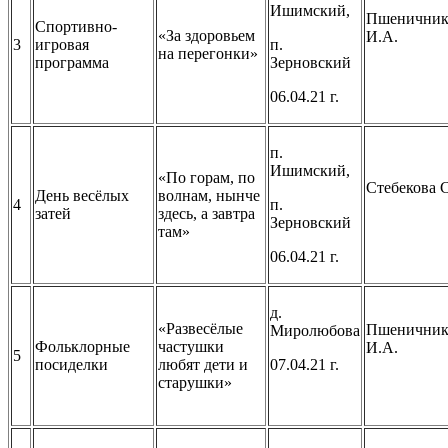
Ишимский,
Пшеничник
Спортивно-
«За здоровьем
И.А.
3
игровая
п.
на перегонки»
программа
Зерновский
06.04.21 г.
п.
Ишимский,
«По горам, по
Стебекова С
День весёлых
волнам, нынче
4
п.
затей
здесь, а завтра
Зерновский
там»
06.04.21 г.
д.
«Развесёлые
Пшеничник
Миролюбова
Фольклорные
частушки
И.А.
5
посиделки
любят дети и
07.04.21 г.
старушки»