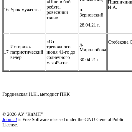
«Шли в бой
Пшеничник
ребята,
И.А.
16
Урок мужества
п.
ровесники
Зерновский
твои»
28.04.21 г.
«От
Стебекова С
д.
Историко-
тревожного
Миролюбова
17
патриотический
июня 41-го до
вечер
солнечного
30.04.21 г.
мая 45-го».
Гордиевская Н.К., методист ПКК
© 2026 АУ "КиМП"
Joomla!
is Free Software released under the GNU General Public
License.