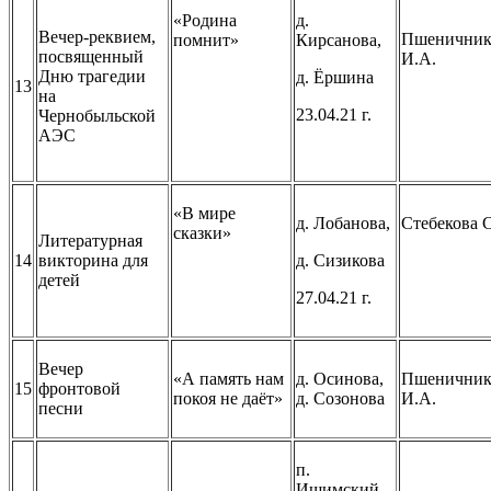
«Родина
д.
Вечер-реквием,
Пшеничник
помнит»
Кирсанова,
посвященный
И.А.
Дню трагедии
д. Ёршина
13
на
23.04.21 г.
Чернобыльской
АЭС
«В мире
д. Лобанова,
Стебекова С
сказки»
Литературная
14
викторина для
д. Сизикова
детей
27.04.21 г.
Вечер
«А память нам
д. Осинова,
Пшеничник
15
фронтовой
покоя не даёт»
д. Созонова
И.А.
песни
п.
Ишимский,