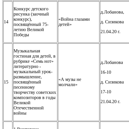
Конкурс детского
д.Лобанова,
рисунка (заочный
конкурс),
«Война глазами
14
д. Сизикова
посвящённый 75-
детей»
летию Великой
21.04.20 г.
Победы
Музыкальная
гостиная для детей, в
рубрике «Семь нот»
д.Лобанова
литературно -
музыкальный урок-
16-10
размышление,
«А музы не
15
посвящённый
д. Сизикова
молчали»
песенному
17-10
творчеству советских
композиторов в годы
21.04.20 г.
Великой
Отечественной
войны