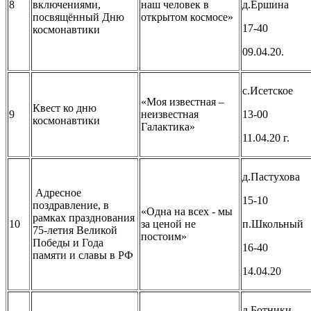
8
включениями,
наш человек в
д.Ёршина
посвящённый Дню
открытом космосе»
17-40
космонавтики
09.04.20.
с.Исетское
«Моя известная –
Квест ко дню
9
неизвестная
13-00
космонавтики
Галактика»
11.04.20 г.
д.Пастухова
Адресное
15-10
поздравление, в
«Одна на всех - мы
рамках празднования
10
за ценой не
п.Школьный
75-летия Великой
постоим»
Победы и Года
16-40
памяти и славы в РФ
14.04.20
д.Ботники