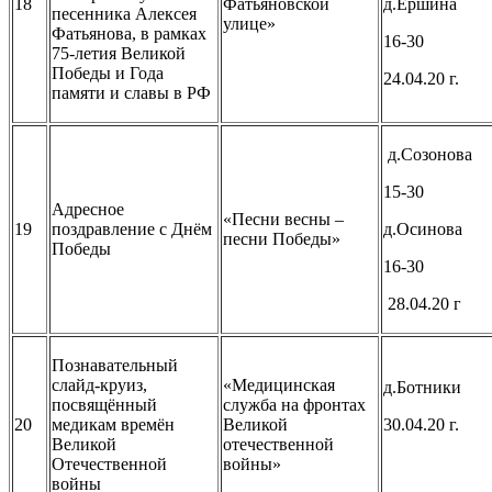
18
Фатьяновской
д.Ёршина
песенника Алексея
улице»
Фатьянова, в рамках
16-30
75-летия Великой
Победы и Года
24.04.20 г.
памяти и славы в РФ
д.Созонова
15-30
Адресное
«Песни весны –
19
поздравление с Днём
д.Осинова
песни Победы»
Победы
16-30
28.04.20 г
Познавательный
слайд-круиз,
«Медицинская
д.Ботники
посвящённый
служба на фронтах
20
медикам времён
Великой
30.04.20 г.
Великой
отечественной
Отечественной
войны»
войны