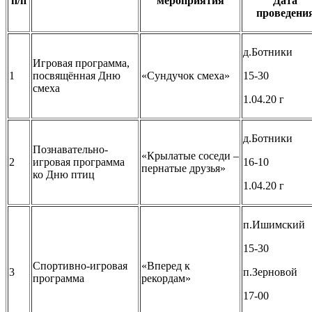
п/п
мероприятия
Дата
проведени
д.Ботники
Игровая программа,
1
посвящённая Дню
«Сундучок смеха»
15-30
смеха
1.04.20 г
д.Ботники
Познавательно-
«Крылатые соседи –
2
игровая программа
16-10
пернатые друзья»
ко Дню птиц
1.04.20 г
п.Ишимский
15-30
Спортивно-игровая
«Вперед к
3
п.Зерновой
программа
рекордам»
17-00