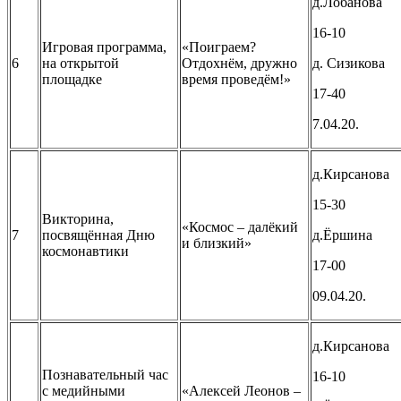
д.Лобанова
16-10
Игровая программа,
«Поиграем?
6
на открытой
Отдохнём, дружно
д. Сизикова
площадке
время проведём!»
17-40
7.04.20.
д.Кирсанова
15-30
Викторина,
«Космос – далёкий
7
посвящённая Дню
д.Ёршина
и близкий»
космонавтики
17-00
09.04.20.
д.Кирсанова
Познавательный час
16-10
с медийными
«Алексей Леонов –