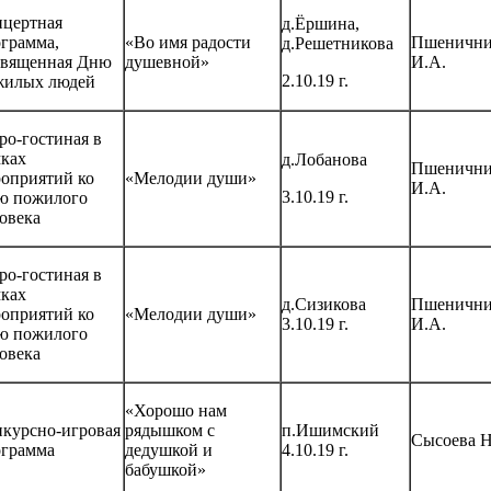
нцертная
д.Ёршина,
грамма,
«Во имя радости
Пшенични
д.Решетникова
священная Дню
душевной»
И.А.
2.10.19 г.
жилых людей
ро-гостиная в
ках
д.Лобанова
Пшенични
оприятий ко
«Мелодии души»
И.А.
3.10.19 г.
ю пожилого
овека
ро-гостиная в
ках
д.Сизикова
Пшенични
оприятий ко
«Мелодии души»
3.10.19 г.
И.А.
ю пожилого
овека
«Хорошо нам
курсно-игровая
рядышком с
п.Ишимский
Сысоева Н
ограмма
дедушкой и
4.10.19 г.
бабушкой»