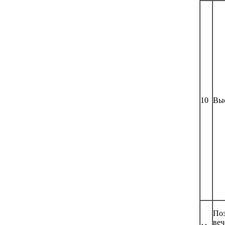
10
Вы
По
веч