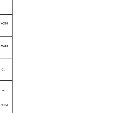
.С.
кова
кова
.С.
.С.
кова