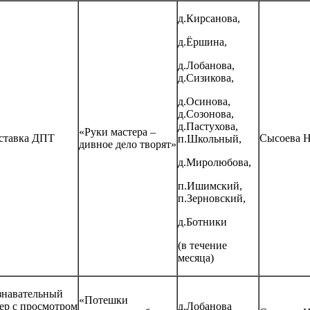
д.Кирсанова,
д.Ёршина,
д.Лобанова,
д.Сизикова,
д.Осинова,
д.Созонова,
д.Пастухова,
«Руки мастера –
ставка ДПТ
Сысоева Н
п.Школьный,
дивное дело творят»
д.Миролюбова,
п.Ишимский,
п.Зерновский,
д.Ботники
(в течение
месяца)
знавательный
«Потешки
ер с просмотром
д.Лобанова