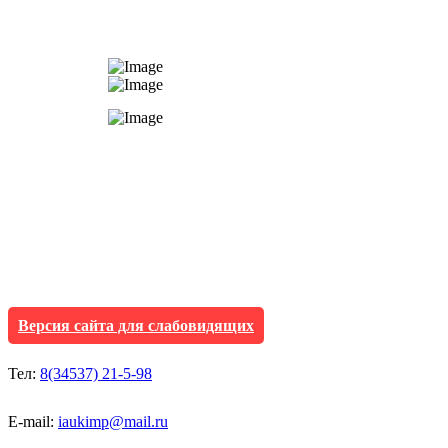
АУ "Культура и мол
Исетского муниципа
Версия сайта для слабовидящих
Тел:
8(34537) 21-5-98
E-mail:
iaukimp@mail.ru