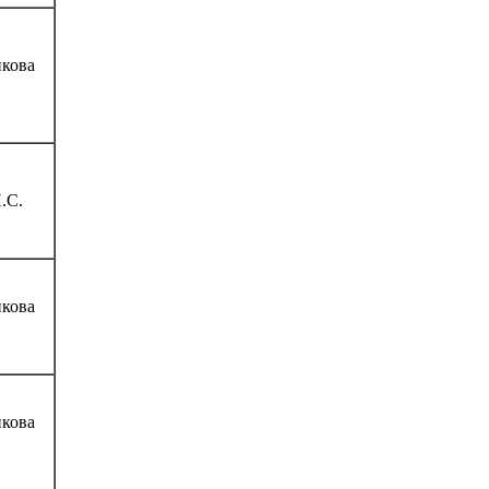
кова
.С.
кова
кова