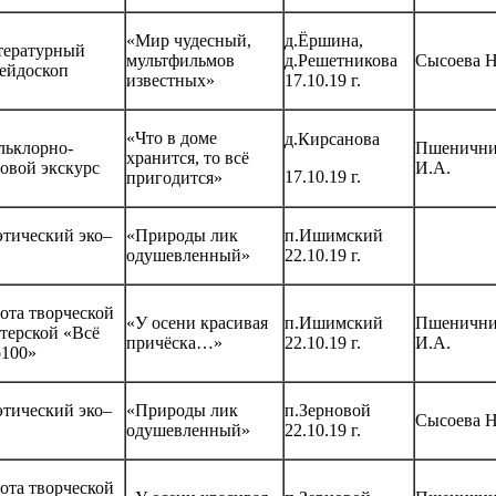
«Мир чудесный,
д.Ёршина,
тературный
мультфильмов
д.Решетникова
Сысоева Н
ейдоскоп
известных»
17.10.19 г.
«Что в доме
д.Кирсанова
льклорно-
Пшенични
хранится, то всё
овой экскурс
И.А.
17.10.19 г.
пригодится»
тический эко–
«Природы лик
п.Ишимский
одушевленный»
22.10.19 г.
ота творческой
«У осени красивая
п.Ишимский
Пшенични
терской «Всё
причёска…»
22.10.19 г.
И.А.
о100»
тический эко–
«Природы лик
п.Зерновой
Сысоева Н
одушевленный»
22.10.19 г.
ота творческой