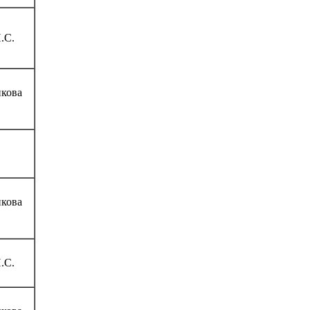
.С.
кова
кова
.С.