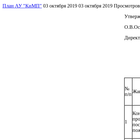
План АУ "КиМП"
03 октября 2019
03 октября 2019
Просмотров
Утверж
О.В.Ос
Дирек
№
Жа
п/п
Ко
про
1
по
по