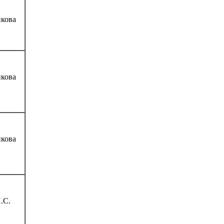
кова
кова
кова
.С.