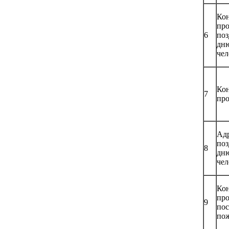
Ко
про
6
поз
дн
чел
Кон
7
пр
Ад
поз
8
дн
чел
Ко
про
9
по
по