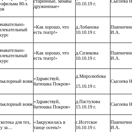
старинные, забавы
Сысоева Н
офильма 80-х
10.10.19 г.
дружинные»
ов
навательно-
«Как хорошо, что
д.Лобанова
Пшенични
влекательный
есть театр!»
10.10.19 г.
И.А.
курс
навательно-
«Как хорошо, что
д.Сизикова
Пшенични
влекательный
есть театр!»
10.10.19 г.
И.А.
курс
д.Миролюбова
«Здравствуй,
льклорный вояж
Сысоева Н
батюшка Покров»
15.10.19 г.
«Здравствуй,
д.Пастухова
льклорный вояж
Сысоева Н
батюшка Покров»
15.10.19 г.
котека для тех,
«Закружилась в
с.Исетское
Пшенични
му за…
танце осень!»
16.10.19 г.
И.А.