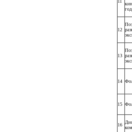
11
кин
год
Поз
12
раз
экс
Поз
13
раз
экс
14
Фо
15
Фо
Дис
16
ко