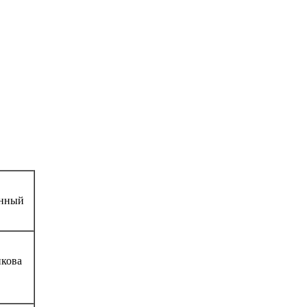
енный
кова