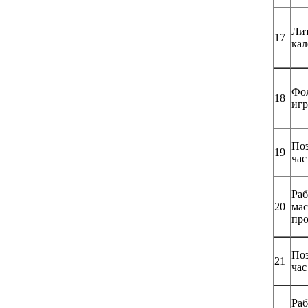
Ли
17
кал
Фо
18
игр
Поэ
19
час
Раб
20
мас
пр
Поэ
21
час
Раб