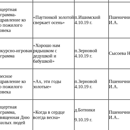
нцертная
грамма-
«Паутинкой золотой
п.Ишимский
Пшенични
дравление ко
сверкает осень»
4.10.19 г.
И.А.
ю пожилого
овека
«Хорошо нам
курсно-игровая
рядышком с
п.Зерновой
Сысоева Н
ограмма
дедушкой и
4.10.19 г.
бабушкой»
ресное
дравление ко
«Ах, эти годы
п.Зерновой
Пшенични
ю пожилого
золотые»
4.10.19 г.
И.А.
овека
нцертная
д.Ботники
грамма,
«Когда в сердце
Пшенични
священная Дню
всегда весна»
И.А..
9.10.19 г.
жилых людей