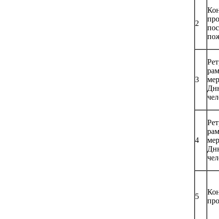
Ко
про
2
по
по
Рет
рам
3
мер
Дн
чел
Рет
рам
4
мер
Дн
чел
Кон
5
пр