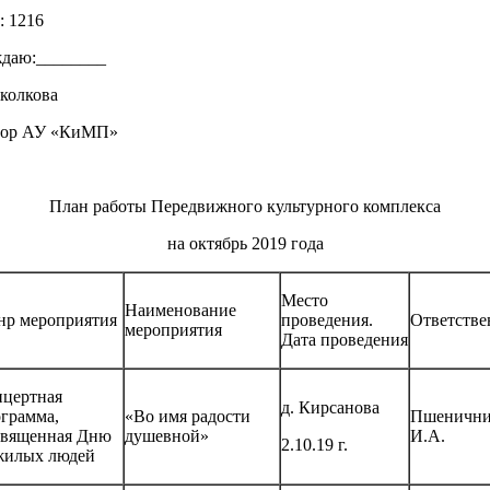
: 1216
даю:________
колкова
тор АУ «КиМП»
План работы Передвижного культурного комплекса
на октябрь 2019 года
Место
Наименование
нр мероприятия
проведения.
Ответств
мероприятия
Дата проведения
нцертная
д. Кирсанова
грамма,
«Во имя радости
Пшенични
священная Дню
душевной»
И.А.
2.10.19 г.
жилых людей