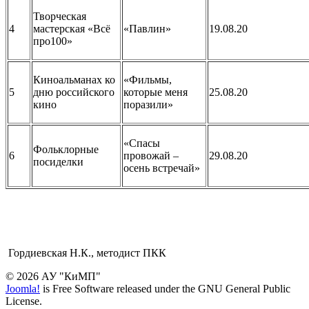
Творческая
4
мастерская «Всё
«Павлин»
19.08.20
про100»
Киноальманах ко
«Фильмы,
5
дню российского
которые меня
25.08.20
кино
поразили»
«Спасы
Фольклорные
6
провожай –
29.08.20
посиделки
осень встречай»
Гордиевская Н.К., методист ПКК
© 2026 АУ "КиМП"
Joomla!
is Free Software released under the GNU General Public
License.