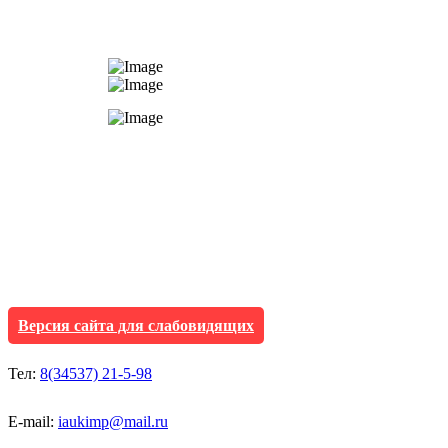
АУ "Культура и мол
Исетского муниципа
Версия сайта для слабовидящих
Тел:
8(34537) 21-5-98
E-mail:
iaukimp@mail.ru