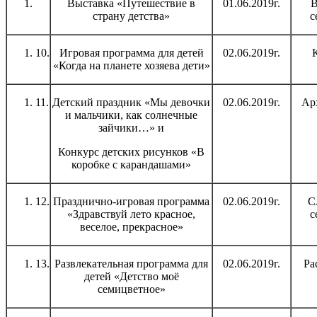
Выставка «Путешествие в
01.06.2019г.
В
страну детства»
с
10.
Игровая программа для детей
02.06.2019г.
К
«Когда на планете хозяева дети»
11.
Детский праздник «Мы девочки
02.06.2019г.
Ар
и мальчики, как солнечные
зайчики…» и
Конкурс детских рисунков «В
коробке с карандашами»
12.
Празднично-игровая программа
02.06.2019г.
С
«Здравствуй лето красное,
с
веселое, прекрасное»
13.
Развлекательная программа для
02.06.2019г.
Ра
детей «Детство моё
семицветное»