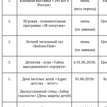
Книжная выставка «Это всё о
июнь
Ра
России»
(весь период)
Игровая - познавательная
июнь
Цен
программа «38 попугаев»
(по заявкам)
Летний читальный зал
июнь
Цен
«БиблиоTime»
(по заявкам)
Детектив - игра «Тайна
к 01.06.2019г.
Цен
заколдованного портрета»
День весёлых затей «Адрес
01.06.2019г.
Бо
детства – лето!»;
Дискуссионный стенд «Забор
гласности» (День защиты детей)