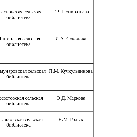
расновская сельская
Т.В. Понкратьева
библиотека
ининская сельская
И.А. Соколова
библиотека
мунаровская сельская
П.М. Кучкульдинова
библиотека
ссветовская сельская
О.Д. Маркова
библиотека
файловская сельская
Н.М. Голых
библиотека