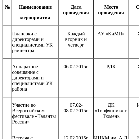
№
Наименование
Дата
Место
О
проведения
проведения
мероприятия
Планерки с
Каждый
АУ «КиМП»
директорами и
вторник и
специалистами УК
четверг
райцентра
Аппаратное
06.02.2015г.
РДК
совещание с
директорами и
специалистами УК
района
Участие во
07.02-
ДК
Всероссийском
08.02.2015г.
«Торфянник» г.
фестивале «Таланты
Тюмень
России»
Встреча с
12.02.2015г.
ИНКМ им. А.Л.