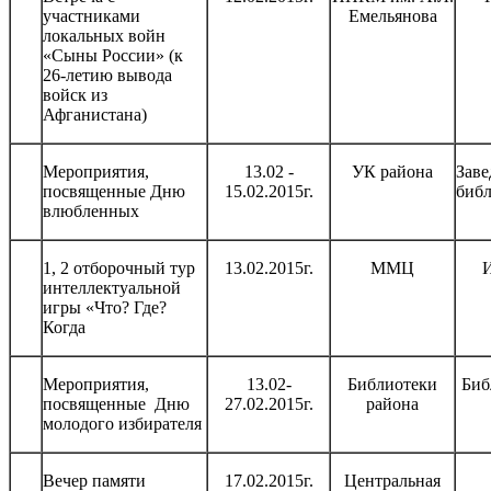
участниками
Емельянова
локальных войн
«Сыны России» (к
26-летию вывода
войск из
Афганистана)
Мероприятия,
13.02 -
УК района
Зав
посвященные Дню
15.02.2015г.
библ
влюбленных
1, 2 отборочный тур
13.02.2015г.
ММЦ
И
интеллектуальной
игры «Что? Где?
Когда
Мероприятия,
13.02-
Библиотеки
Биб
посвященные Дню
27.02.2015г.
района
молодого избирателя
Вечер памяти
17.02.2015г.
Центральная