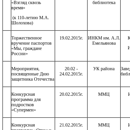
«Взгляд сквозь
библиотека
время»
(к 110-летию М.А.
Шолохова)
Торжественное
19.02.2015г.
ИНКМ им. А.Л.
К
вручение паспортов
Емельянова
И
«Мы, граждане
России»
Мероприятия,
20.02 -
УК района
Зав
посвященные Дню
24.02.2015г.
библ
защитника Отечества
Конкурсная
20.02.2015г.
ММЦ
программа для
подростков
«Супермен»
Конкурсная
21.02.2015г.
ММЦ