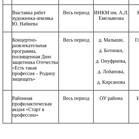
Выставка работ
Весь период
ИНКМ им. А.Л.
художника-земляка
Емельянова
Ю. Набиева
Концертно-
Весь период
д. Малыши,
Г
развлекательная
д. Ботники,
программа,
посвященная Дню
д. Онуфриева,
защитника Отечества
«Есть такая
д. Лобанова,
профессия – Родину
защищать»
д. Кирсанова
Районная
Весь период
ОУ района
И
профилактическая
акция «Старт в
профессию»