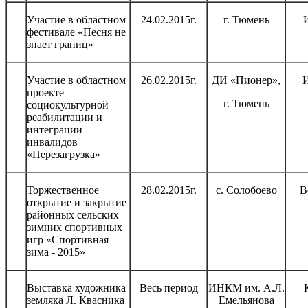
Участие в областном
24.02.2015г.
г. Тюмень
фестивале «Песня не
знает границ»
Участие в областном
26.02.2015г.
ДИ «Пионер»,
И
проекте
г. Тюмень
социокультурной
реабилитации и
интеграции
инвалидов
«Перезагрузка»
Торжественное
28.02.2015г.
с. Солобоево
В
открытие и закрытие
районных сельских
зимних спортивных
игр «Спортивная
зима - 2015»
Выставка художника
Весь период
ИНКМ им. А.Л.
земляка Л. Квасника
Емельянова