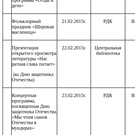
программа «Отцы и
дети»
Фольклорный
21.02.2015г.
РДК
В
праздник «Широкая
масленица»
Презентация
22.02.2015г.
Центральная
открытого просмотра
библиотека
литературы «Нас
ратная слава питает»
(ко Дню защитника
Отечества)
Концертная
23.02.2015г.
РДК
В
программа,
посвященная Дню
защитника Отечества
«Мы чтим сынов
Отечества в
мундирах»