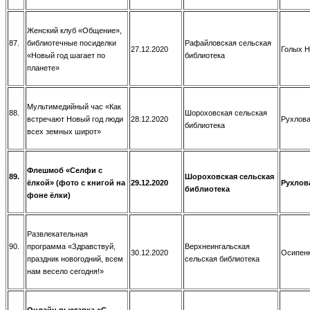
Женский клуб «Общение»,
87.
библиотечные посиделки
Рафайловская сельская
27.12.2020
Голых Н
«Новый год шагает по
библиотека
планете»
Мультимедийный час «Как
88.
Шороховская сельская
встречают Новый год люди
28.12.2020
Рухлова
библиотека
всех земных широт»
Флешмоб «Селфи с
89.
Шороховская сельская
ёлкой» (фото с книгой на
29.12.2020
Рухлова
библиотека
фоне ёлки)
Развлекательная
90.
программа «Здравствуй,
Верхнеингальская
30.12.2020
Осипенк
праздник новогодний, всем
сельская библиотека
нам весело сегодня!»
Онлайн выставка «С