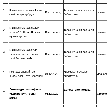
1.
Книжная выставка «Научи
Теренкульская сельская
Весь период
Баннико
своё сердце добру»
библиотека
Книжная выставка к 200
2.
Теренкульская сельская
летию А.А. Фета «Поэзия и
Весь период
Баннико
библиотека
музыка души»
Книжная выставка «Имя
3.
Теренкульская сельская
твоё неизвестно, подвиг
Весь период
Баннико
библиотека
твой бессмертен!»
4.
Познавательный час
Кировская сельская
01.12.2020
Иванова
«Волонтёр» - это здорово»
библиотека
Литературное конфетти
Детская библиотека
5.
«Здравствуй, гостья –
01.12.2020
Стебеко
зима»