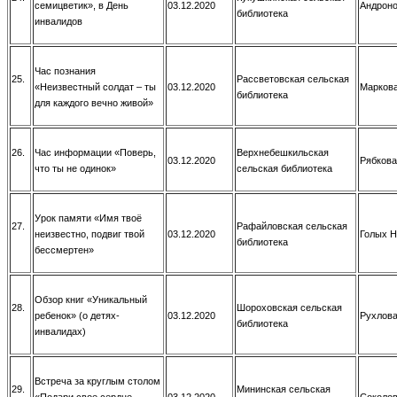
семицветик», в День
03.12.2020
Андроно
библиотека
инвалидов
Час познания
25.
Рассветовская сельская
«Неизвестный солдат – ты
03.12.2020
Маркова
библиотека
для каждого вечно живой»
26.
Час информации «Поверь,
Верхнебешкильская
03.12.2020
Рябкова
что ты не одинок»
сельская библиотека
Урок памяти «Имя твоё
27.
Рафайловская сельская
неизвестно, подвиг твой
03.12.2020
Голых Н
библиотека
бессмертен»
Обзор книг «Уникальный
28.
Шороховская сельская
ребенок» (о детях-
03.12.2020
Рухлова
библиотека
инвалидах)
Встреча за круглым столом
29.
Мининская сельская
«Подари свое сердце
03.12.2020
Соколов