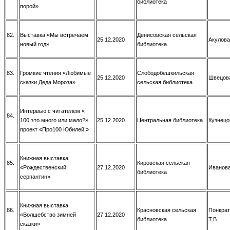
библиотека
порой»
82.
Выставка «Мы встречаем
Денисовская сельская
25.12.2020
Акулова
новый год»
библиотека
83.
Громкие чтения «Любимые
Слободобешкильская
25.12.2020
Швецова
сказки Деда Мороза»
сельская библиотека
Интервью с читателем «
84.
100 это много или мало?»,
25.12.2020
Центральная библиотека
Кузнецо
проект «Про100 Юбилей!»
Книжная выставка
85.
Кировская сельская
«Рождественский
27.12.2020
Иванова
библиотека
серпантин»
Книжная выставка
86.
Красновская сельская
Понкрат
«Волшебство зимней
27.12.2020
библиотека
Т.В.
сказки»