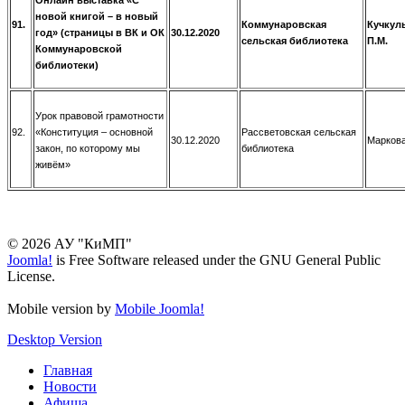
новой книгой – в новый
91.
Коммунаровская
Кучкул
год» (
страницы в ВК и ОК
30.12.2020
сельская библиотека
П.М.
Коммунаровской
библиотеки)
Урок правовой грамотности
92.
«Конституция – основной
Рассветовская сельская
30.12.2020
Маркова
закон, по которому мы
библиотека
живём»
© 2026 АУ "КиМП"
Joomla!
is Free Software released under the GNU General Public
License.
Mobile version by
Mobile Joomla!
Desktop Version
Главная
Новости
Афиша