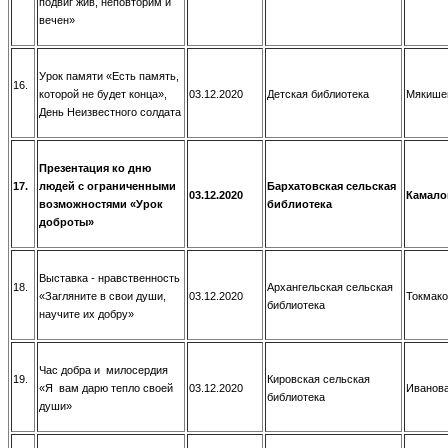
подвиг жив, неповторим и
вечен»
Урок памяти «Есть память,
16.
которой не будет конца»,
03.12.2020
Детская библиотека
Мякишев
День Неизвестного солдата
Презентация ко дню
17.
людей с ограниченными
Бархатовская сельская
03.12.2020
Камало
возможностями «Урок
библиотека
доброты»
Выставка - нравственность
18.
Архангельская сельская
«Загляните в свои души,
03.12.2020
Токмако
библиотека
научите их добру»
Час добра и милосердия
19.
Кировская сельская
«Я вам дарю тепло своей
03.12.2020
Иванова
библиотека
души»