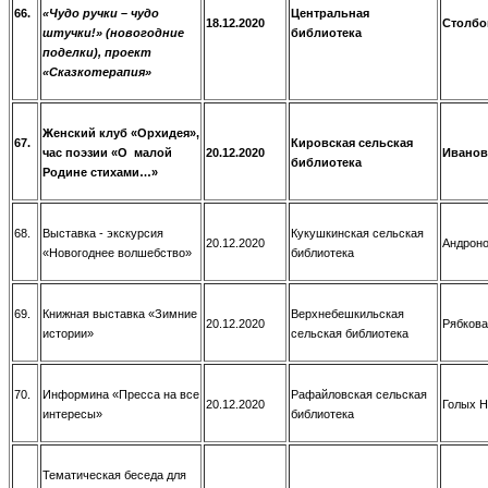
66.
«Чудо ручки – чудо
Центральная
18.12.2020
Столбов
штучки!» (новогодние
библиотека
поделки), проект
«Сказкотерапия»
Женский клуб «Орхидея»,
67.
Кировская сельская
час поэзии «О малой
20.12.2020
Иванов
библиотека
Родине стихами…»
68.
Выставка - экскурсия
Кукушкинская сельская
20.12.2020
Андроно
«Новогоднее волшебство»
библиотека
69.
Книжная выставка «Зимние
Верхнебешкильская
20.12.2020
Рябкова
истории»
сельская библиотека
70.
Информина «Пресса на все
Рафайловская сельская
20.12.2020
Голых Н
интересы»
библиотека
Тематическая беседа для