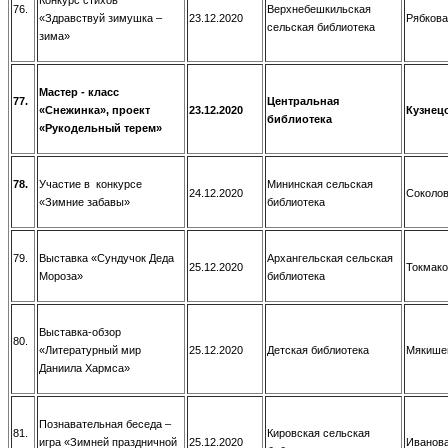
76.
Верхнебешкильская
«Здравствуй зимушка –
23.12.2020
Рябкова
сельская библиотека
зима»
Мастер - класс
77.
Центральная
«Снежинка», проект
23.12.2020
Кузнецо
библиотека
«Рукодельный терем»
78.
Участие в конкурсе
Мининская сельская
24.12.2020
Соколов
«Зимние забавы»
библиотека
79.
Выставка «Сундучок Деда
Архангельская сельская
25.12.2020
Токмако
Мороза»
библиотека
Выставка-обзор
80.
«Литературный мир
25.12.2020
Детская библиотека
Мякишев
Даниила Хармса»
Познавательная беседа –
81.
Кировская сельская
игра «Зимней праздничной
25.12.2020
Иванова