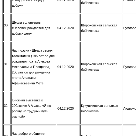
библиотека
добру»
Школа волонтеров
30.
Шороховская сельская
«Человек рождается для
04.12.2020
Рухлова
библиотека
добрых дел»
Час поэзии «Щедра земля
талантами» (195 лет со дня
рождения поэта Алексея
31.
Шороховская сельская
Николаевича Плещеева,
04.12.2020
Рухлова
библиотека
200 лет со дня рождения
поэта Афанасия
Афанасьевича Фета)
Книжная выставка к
32.
200летию А.А.Фета «Я не
Кукушкинская сельская
04.12.2020
Андроно
ропщу на трудный путь
библиотека
земной»
Час доброго общения