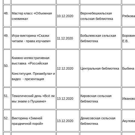
48.
Мастер класс «Объемная
Верхнебешкильская
10.12.2020
Рябкова
снежинка»
сельская библиотека
49.
Игра-викторина «Сказки
Бобылевская сельская
Боровин
11.12.2020
читаем - права изучаем»
библиотека
Е.В.
Книжно-иллюстративная
выставка «Российская
50.
12.12.2020
Центральная библиотека
Быбина 
Конституция. Преамбула» и
видео - презентация
51.
Тематический день «Всё ли
Кировская сельская
13.12.2020
Иванова
мы знаем о Пушкине»
библиотека
52.
Викторина «Зимней
Денисовская сельская
13.12.2020
Акулова
праздничной порой»
библиотека