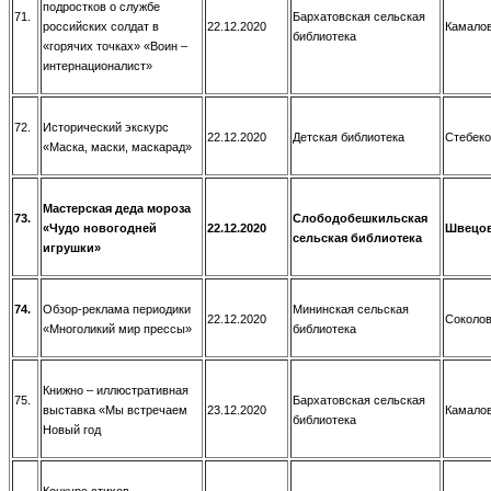
подростков о службе
71.
Бархатовская сельская
российских солдат в
22.12.2020
Камалов
библиотека
«горячих точках» «Воин –
интернационалист»
72.
Исторический экскурс
22.12.2020
Детская библиотека
Стебеко
«Маска, маски, маскарад»
Мастерская деда мороза
73.
Слободобешкильская
«Чудо новогодней
22.12.2020
Швецов
сельская библиотека
игрушки»
74.
Обзор-реклама периодики
Мининская сельская
22.12.2020
Соколов
«Многоликий мир прессы»
библиотека
Книжно – иллюстративная
75.
Бархатовская сельская
выставка «Мы встречаем
23.12.2020
Камалов
библиотека
Новый год
Конкурс стихов