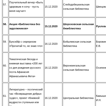
Поучительный вечер «Быть
57.
Слободобешкильская
здоровым я хочу - пусть
15.12.2020
Швецова
сельская библиотека
меня научат»
58.
Акция «Библиотека без
Шороховская сельская
15.12.2020
Рухлова
задолжников»
бюиблиотека
59.
Буксейф с сюрпризом
Бобылевская сельская
Боровин
16.12.2020
«Прочитай то, не знаю что»
библиотека
Е.В.
Тематическая беседа и
книжная выставка «200 лет
60.
Верхнеингальская
со дня рождения русского
16.12.2020
Осипенк
сельская библиотека
поэта Афанасия
Афанасьевича Фета»
Литературно – поэтический
час «Возвращение добрых
61.
Камышн
чудес», проект «Книжной
16.12.2020
Центральная библиотека
И.Н.
мудрости ступеньки или