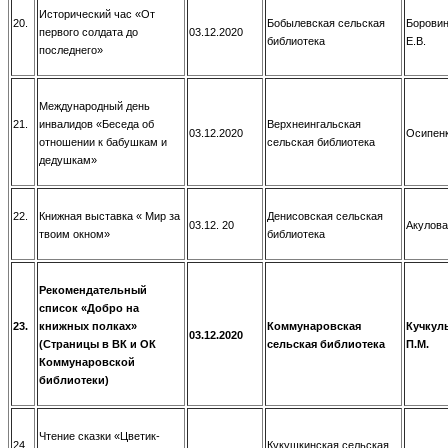
Исторический час «От
20.
Бобылевская сельская
Борови
первого солдата до
03.12.2020
библиотека
Е.В.
последнего»
Международный день
21.
инвалидов «Беседа об
Верхнеингальская
03.12.2020
Осипенк
отношении к бабушкам и
сельская библиотека
дедушкам»
22.
Книжная выставка « Мир за
Денисовская сельская
03.12. 20
Акулова
твоим окном»
библиотека
Рекомендательный
список «Добро на
23.
книжных полках»
Коммунаровская
Кучкул
03.12.2020
(Страницы в ВК и ОК
сельская библиотека
П.М.
Коммунаровской
библиотеки)
Чтение сказки «Цветик-
24.
Кукушкинская сельская