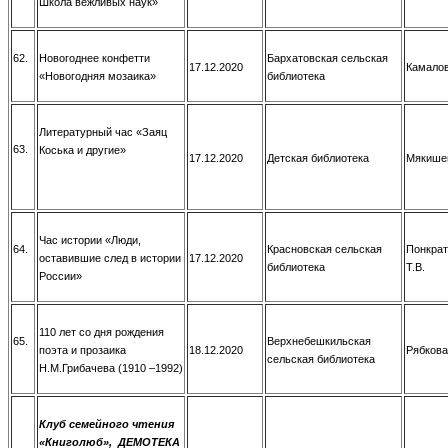
Школа вежливых наук»
62.
Новогоднее конфетти
Бархатовская сельская
17.12.2020
Камалов
«Новогодняя мозаика»
библиотека
Литературный час «Заяц
63.
Коська и другие»
17.12.2020
Детская библиотека
Мякишев
Час истории «Люди,
64.
Красновская сельская
Понкрат
оставившие след в истории
17.12.2020
библиотека
Т.В.
России»
110 лет со дня рождения
65.
Верхнебешкильская
поэта и прозаика
18.12.2020
Рябкова
сельская библиотека
Н.М.Грибачева (1910 –1992)
Клуб семейного чтения
«Книголюб», ДЕМОТЕКА