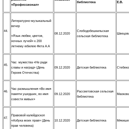
библиотека
Е.В.
«Профессионал»
Литературно-музыкальный
вечер
44.
Слободобешкильская
08.12.2020
Швецова
«Язык любви, цветов,
сельская библиотека
ночных лучей» к 200
летнему юбилею Фета А.А
Час мужества «Не ради
45.
славы и наград» (День
09.12.2020
Детская библиотека
Стебеко
Героев Отечества)
Час размышления «Во имя
46.
Рассветовская сельская
памяти ушедших, во имя
09.12.2020
Маокова
библиотека
совести живых»
Правовой калейдоскоп
47.
«Азбука моих прав» (День
10.12.2020
Детская библиотека
Мякишев
прав человека)