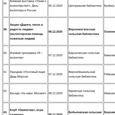
Книжная выставка «Узнай о
38.
волонтёрстве!», День
05.12.2020
Центральная библиотека
Быбина 
волонтера в России
Акция «Дарить тепло и
39.
радость людям»
Верхнеингальская
06.12.2020
Осипенк
(волонтерская помощь
сельская библиотека
пожилым людям)
40.
Игровая программа «Я –
Бархатовская сельская
07.12.2020
Камалов
волонтер»
библиотека
41.
Праздник «Почтовый ящик
Верхнебешкильская
07.12.2020
Рябкова
Деда Мороза»
сельская библиотека
42.
Кировская сельская
Беседа «За нами Москва!»
08.12.2020
Иванова
библиотека
Клуб «Ориентир», игра-
43.
Бобылевская сельская
Борови
разминка
08.12.2020