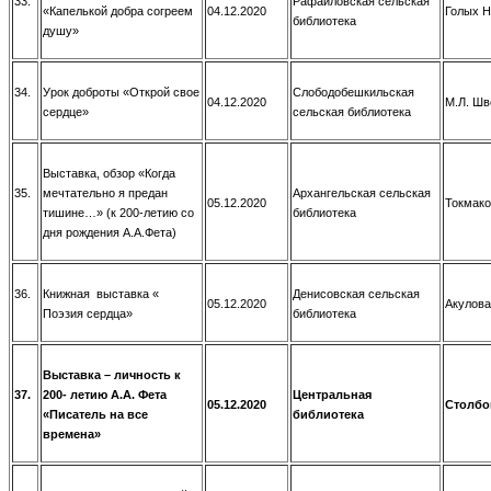
33.
Рафайловская сельская
«Капелькой добра согреем
04.12.2020
Голых Н
библиотека
душу»
34.
Урок доброты «Открой свое
Слободобешкильская
04.12.2020
М.Л. Шв
сердце»
сельская библиотека
Выставка, обзор «Когда
35.
мечтательно я предан
Архангельская сельская
05.12.2020
Токмако
тишине…» (к 200-летию со
библиотека
дня рождения А.А.Фета)
36.
Книжная выставка «
Денисовская сельская
05.12.2020
Акулова
Поэзия сердца»
библиотека
Выставка – личность
к
37.
200- летию А.А. Фета
Центральная
05.12.2020
Столбо
«Писатель на все
библиотека
времена»