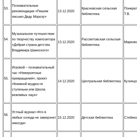
Познавательные
53.
Красновская сельская
Понкрат
рекомендации «Пишем
13.12.2020
библиотека
Т.В.
письмо Деду Морозу»
Музыкальное путешествие
54.
по творчеству композитора
Рассветовская сельская
13.12.2020
Маркова
«Добрая страна детства
библиотека
Владимира Шаинского»
Игровой – познавательный
час «Невероятные
55.
превращения», проект
14.12.2020
Центральная библиотека
Кузнецо
«Книжной мудрости
ступеньки или Школа
вежливых наук»
Устный журнал «Кто в
56.
любые холода не замерзнет
15.12.2020
Детская библиотека
Стебеко
никогда»