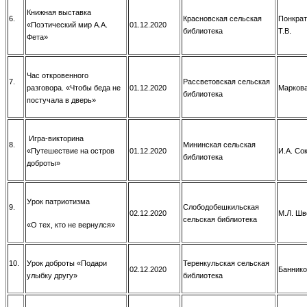
Книжная выставка
6.
Красновская сельская
Понкрат
«Поэтический мир А.А.
01.12.2020
библиотека
Т.В.
Фета»
Час откровенного
7.
Рассветовская сельская
разговора. «Чтобы беда не
01.12.2020
Маркова
библиотека
постучала в дверь»
Игра-викторина
8.
Мининская сельская
«Путешествие на остров
01.12.2020
И.А. Со
библиотека
доброты»
Урок патриотизма
9.
Слободобешкильская
02.12.2020
М.Л. Шв
сельская библиотека
«О тех, кто не вернулся»
10.
Урок доброты «Подари
Теренкульская сельская
02.12.2020
Баннико
улыбку другу»
библиотека