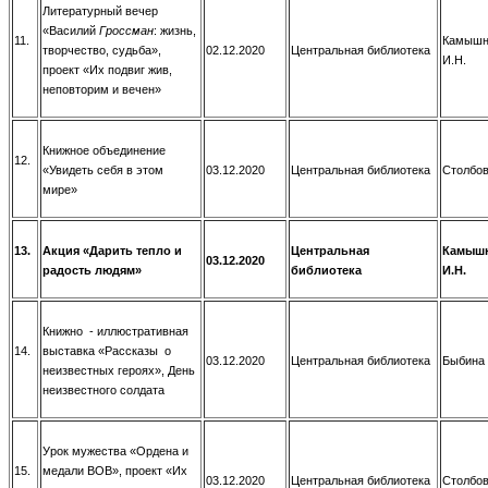
Литературный вечер
«Василий
Гроссман
: жизнь,
11.
Камышн
творчество, судьба»,
02.12.2020
Центральная библиотека
И.Н.
проект «Их подвиг жив,
неповторим и вечен»
Книжное объединение
12.
«Увидеть себя в этом
03.12.2020
Центральная библиотека
Столбов
мире»
13.
Акция «Дарить тепло и
Центральная
Камыш
03.12.2020
радость людям»
библиотека
И.Н.
Книжно - иллюстративная
14.
выставка «Рассказы о
03.12.2020
Центральная библиотека
Быбина 
неизвестных героях», День
неизвестного солдата
Урок мужества «Ордена и
15.
медали ВОВ», проект «Их
03.12.2020
Центральная библиотека
Столбов