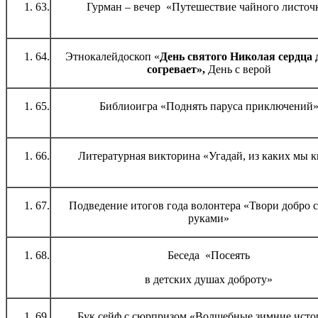
63.
Гурман – вечер «Путешествие чайного листоч
64.
Этнокалейдоскоп «
День святого Николая сердца
согревает
»,
День с верой
65.
Библиоигра «Поднять паруса приключений
66.
Литературная викторина «Угадай, из каких мы 
67.
Подведение итогов года волонтера «Твори добро 
руками»
68.
Беседа «Посеять
в детских душах доброту»
69.
Бук сейф с сюрпризом «Волшебные зимние исто