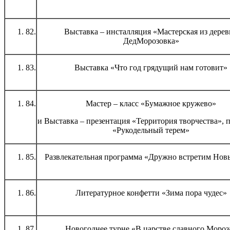
82.
Выставка – инсталляция «Мастерская из дере
ДедМорозовка»
83.
Выставка «Что год грядущий нам готовит»
84.
Мастер – класс «Бумажное кружево»
и Выставка – презентация «Территория творчества», 
«Рукодельный терем»
85.
Развлекательная программа «Дружно встретим Нов
86.
Литературное конфетти «Зима пора чудес»
87.
Новогоднее турне «В царстве славного Мороз