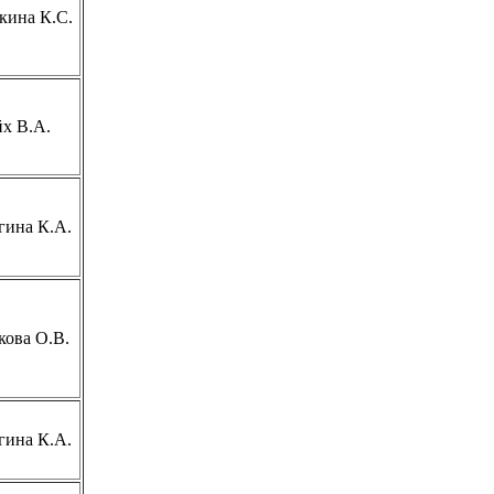
кина К.С.
х В.А.
гина К.А.
кова О.В.
гина К.А.