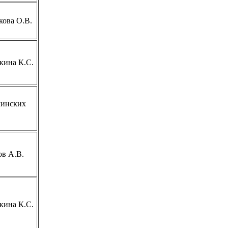
кова О.В.
кина К.С.
инских
ов А.В.
кина К.С.