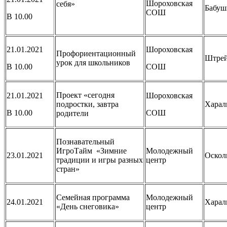
Шороховская
себя»
Бабуш
СОШ
В 10.00
21.01.2021
Шороховская
Профориентационный
Штрей
урок для школьников
В 10.00
СОШ
Проект «сегодня
21.01.2021
Шороховская
подростки, завтра
Харал
В 10.00
СОШ
родители
Познавательный
ИгроТайм «Зимние
Молодежный
23.01.2021
Оскол
традиции и игры разных
центр
стран»
Семейная программа
Молодежный
24.01.2021
Харал
«День снеговика»
центр