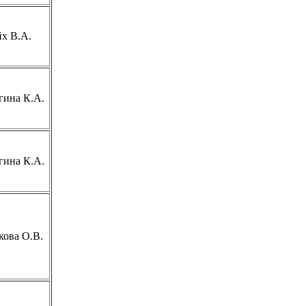
х В.А.
гина К.А.
гина К.А.
кова О.В.