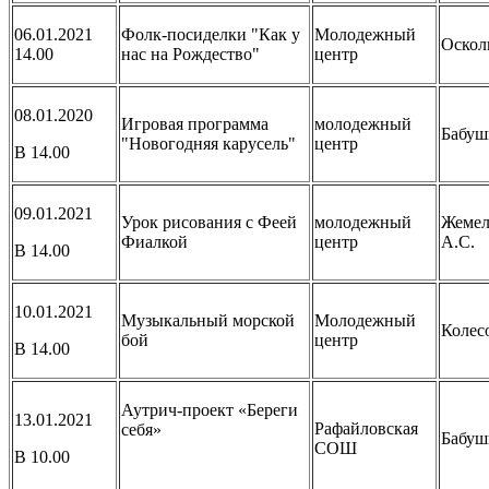
06.01.2021
Фолк-посиделки "Как у
Молодежный
Оскол
14.00
нас на Рождество"
центр
08.01.2020
Игровая программа
молодежный
Бабуш
"Новогодняя карусель"
центр
В 14.00
09.01.2021
Урок рисования с Феей
молодежный
Жемел
Фиалкой
центр
А.С.
В 14.00
10.01.2021
Музыкальный морской
Молодежный
Колес
бой
центр
В 14.00
Аутрич-проект «Береги
13.01.2021
Рафайловская
себя»
Бабуш
СОШ
В 10.00