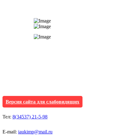
АУ "Культура и мол
Исетского муниципа
Версия сайта для слабовидящих
Тел:
8(34537) 21-5-98
E-mail:
iaukimp@mail.ru