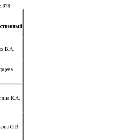
: 876
тственный
х В.А.
рцева
гина К.А.
кова О.В.