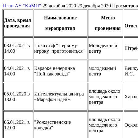
План АУ "КиМП"
29 декабря 2020
29 декабря 2020
Просмотров
Наименование
Место
Дата, время
проведения
Отве
мероприятия
проведения
03.01.2021 в
Показ х\ф "Первому
Молодежный
Штрей
14.00
игроку приготовиться"
центр
04.01.2021 в
Караоке-вечеринка
молодежный
Вешку
14.00
"Пой как звезда"
центр
И.С.
площадь около
05.01.2020 в
Интеллектуальная игра
молодежного
Харал
13.00
«Марафон идей»
центра
площадь около
06.01.2021 в
"Рождественские
молодежного
Оскол
12.00
колядки"
центра