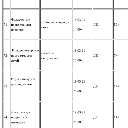
Фольклорные
16.03.21
«Собирайся народ к
71
посиделки для
ДК
50+
нам.»
14:00ч.
пожилых
Конкурсно-игровая
18.03.21
«Весеннее
72
программа для
ДК
7+
настроение»
16:00ч.
детей
Игры и конкурсы
19.03.21
для подростков
73
ДК
14+
20:00ч.
Дискотека для
19.03.21
74
подростков и
ДК
14+
20:30ч.
молодёжи