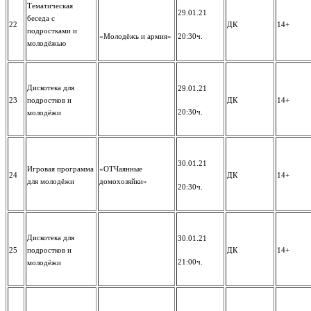
Тематическая
29.01.21
беседа с
22
ДК
14+
подростками и
«Молодёжь и армия»
20:30ч.
молодёжью
Дискотека для
29.01.21
23
подростков и
ДК
14+
20:30ч.
молодёжи
30.01.21
Игровая программа
«ОТЧаянные
24
ДК
14+
для молодёжи
домохозяйки»
20:30ч.
Дискотека для
30.01.21
25
подростков и
ДК
14+
21:00ч.
молодёжи