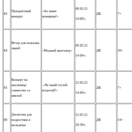
08.03.21
Праздничный
«Ах какие
63
ДК
7+
концерт
женщины!»
14:00ч.
Вечер для пожилых
09.03.21
людей
64
«Модный приговор»
ДК
50+
14:00ч.
Концерт на
12.03.21
масленицу
«Не зевай гостей
65
ДК
7+
совместно со
встречай!»
14:00ч.
школой
Дискотека для
12.03.21
66
подростков и
ДК
14+
20:30ч.
молодёжи