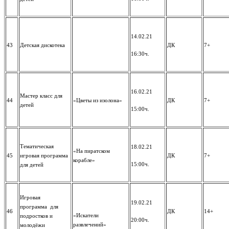
14.02.21
43
Детская дискотека
ДК
7+
16:30ч.
16.02.21
Мастер класс для
44
«Цветы из изолона»
ДК
7+
детей
15:00ч.
Тематическая
18.02.21
«На пиратском
45
игровая программа
ДК
7+
корабле»
15:00ч.
для детей
Игровая
19.02.21
программа для
46
ДК
14+
«Искатели
подростков и
20:00ч.
развлечений»
молодёжи