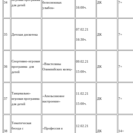
34
белоснежных
ДК
7+
для детей
16:00ч.
улыбок»
07.02.21
35
Детская дискотека
ДК
7+
16:30ч.
Спортивно-игровая
09.02.21
«Властелины
36
программа для
ДК
7+
Олимпийских колец»
15:00ч.
детей
Танцевально-
11.02.21
«Апельсиновое
37
игровая программа
ДК
7+
настроение»
15:00ч.
для детей
Тематическая
12.02.21
беседа с
«Профессия и
38
ДК
14+