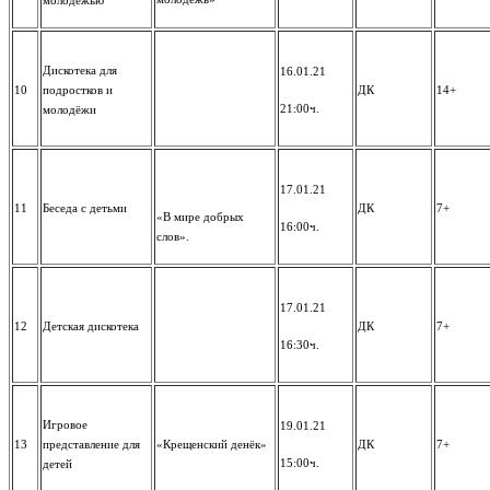
молодёжью
Дискотека для
16.01.21
10
подростков и
ДК
14+
21:00ч.
молодёжи
17.01.21
11
Беседа с детьми
ДК
7+
«В мире добрых
16:00ч.
слов».
17.01.21
12
Детская дискотека
ДК
7+
16:30ч.
Игровое
19.01.21
13
представление для
«Крещенский денёк»
ДК
7+
15:00ч.
детей