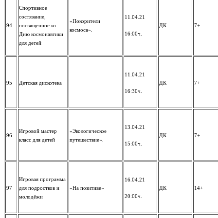
Спортивное
состязание,
11.04.21
«Покорители
94
посвященное ко
ДК
7+
космоса».
16:00ч.
Дню космонавтики
для детей
11.04.21
95
Детская дискотека
ДК
7+
16:30ч.
13.04.21
Игровой мастер
«Экологическое
96
ДК
7+
класс для детей
путешествие».
15:00ч.
Игровая программа
16.04.21
97
для подростков и
«На позитиве»
ДК
14+
20:00ч.
молодёжи