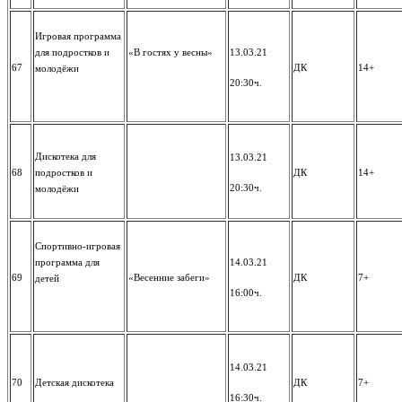
Игровая программа
для подростков и
«В гостях у весны»
13.03.21
67
ДК
14+
молодёжи
20:30ч.
Дискотека для
13.03.21
68
подростков и
ДК
14+
20:30ч.
молодёжи
Спортивно-игровая
программа для
14.03.21
69
«Весенние забеги»
ДК
7+
детей
16:00ч.
14.03.21
70
Детская дискотека
ДК
7+
16:30ч.