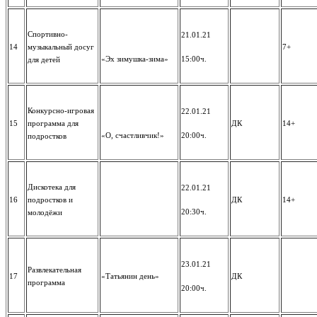
Спортивно-
21.01.21
14
музыкальный досуг
7+
«Эх зимушка-зима»
15:00ч.
для детей
Конкурсно-игровая
22.01.21
15
программа для
ДК
14+
«О, счастливчик!»
20:00ч.
подростков
Дискотека для
22.01.21
16
подростков и
ДК
14+
20:30ч.
молодёжи
23.01.21
Развлекательная
17
«Татьянин день»
ДК
программа
20:00ч.