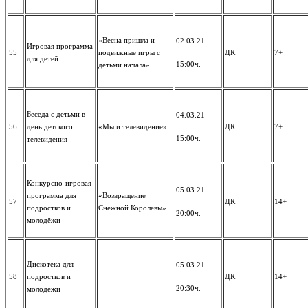
«Весна пришла и
02.03.21
Игровая программа
55
подвижные игры с
ДК
7+
для детей
15:00ч.
детьми начала»
Беседа с детьми в
04.03.21
56
день детского
«Мы и телевидение»
ДК
7+
15:00ч.
телевидения
Конкурсно-игровая
05.03.21
программа для
«Возвращение
57
ДК
14+
подростков и
Снежной Королевы»
20:00ч.
молодёжи
Дискотека для
05.03.21
58
подростков и
ДК
14+
20:30ч.
молодёжи