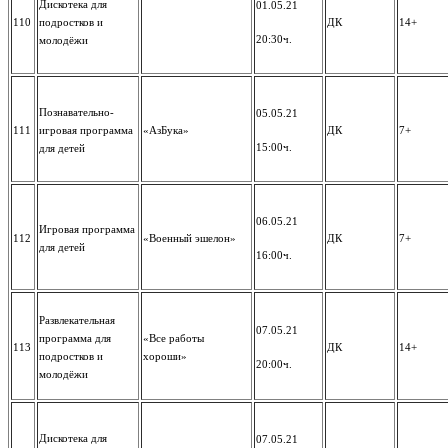
Дискотека для
01.05.21
110
подростков и
ДК
14+
20:30ч.
молодёжи
Познавательно-
05.05.21
111
игровая программа
«АзБука»
ДК
7+
15:00ч.
для детей
06.05.21
Игровая программа
112
«Военный эшелон»
ДК
7+
для детей
16:00ч.
Развлекательная
07.05.21
программа для
«Все работы
113
ДК
14+
подростков и
хороши»
20:00ч.
молодёжи
Дискотека для
07.05.21