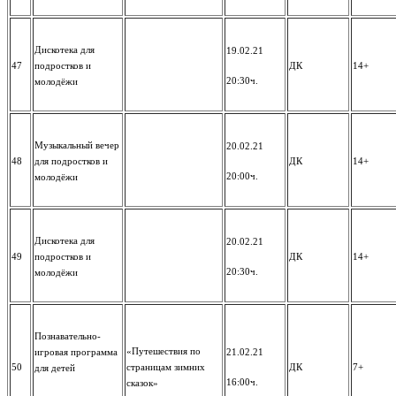
Дискотека для
19.02.21
47
подростков и
ДК
14+
20:30ч.
молодёжи
Музыкальный вечер
20.02.21
48
для подростков и
ДК
14+
20:00ч.
молодёжи
Дискотека для
20.02.21
49
подростков и
ДК
14+
20:30ч.
молодёжи
Познавательно-
«Путешествия по
игровая программа
21.02.21
50
страницам зимних
ДК
7+
для детей
16:00ч.
сказок»