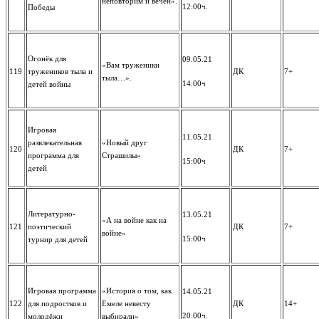
неповторим и вечен».
12:00ч.
Победы
Огонёк для
09.05.21
«Вам труженики
119
тружеников тыла и
ДК
7+
тыла…».
14:00ч
детей войны
Игровая
11.05.21
развлекательная
«Новый друг
120
ДК
7+
программа для
Страшилы»
15:00ч
детей
Литературно-
13.05.21
«А на войне как на
121
поэтический
ДК
7+
войне»
15:00ч
турнир для детей
Игровая программа
«История о том, как
14.05.21
122
для подростков и
Емеле невесту
ДК
14+
20:00ч.
молодёжи
выбирали»