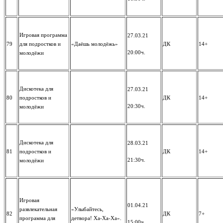
Игровая программа
27.03.21
79
для подростков и
«Даёшь молодёжь»
ДК
14+
20:00ч.
молодёжи
Дискотека для
27.03.21
80
подростков и
ДК
14+
20:30ч.
молодёжи
Дискотека для
28.03.21
81
подростков и
ДК
14+
21:30ч.
молодёжи
Игровая
01.04.21
развлекательная
«Улыбайтесь,
82
ДК
7+
программа для
детвора! Ха-Ха-Ха».
15:00ч.