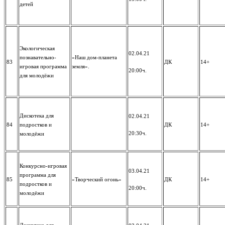
детей
Экологическая
02.04.21
познавательно-
«Наш дом-планета
83
ДК
14+
игровая программа
земля».
20:00ч.
для молодёжи
Дискотека для
02.04.21
84
подростков и
ДК
14+
20:30ч.
молодёжи
Конкурсно-игровая
03.04.21
программа для
85
«Творческий огонь»
ДК
14+
подростков и
20:00ч.
молодёжи