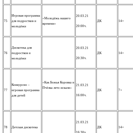
Игровая программа
20.03.21
«Молодёжь нашего
75
для подростков и
ДК
14+
времени»
20:00ч.
молодёжи
Дискотека для
20.03.21
76
подростков и
ДК
14+
20:30ч.
молодёжи
«Как Божья Коровка и
Конкурсно –
21.03.21
Пчёлка лето искали»
77
игровая программа
ДК
7+
16:00ч.
для детей
21.03.21
78
Детская дискотека
ДК
14+
16:30ч.