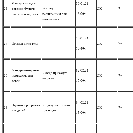
Мастер класс для
30.01.21
«Стенд с
26
детей из бумаги
ДК
7+
расписанием для
16:00ч.
цветной и картона.
школьника»
30.01.21
27
Детская дискотека
ДК
7+
16:40ч.
Конкурсно-игровая
02.02.21
«Когда приходят
28
программа для
ДК
7+
клоуны»
15:00ч.
детей
04.02.21
Игровая программа
«Праздник острова
29
ДК
7+
для детей
Буганда»
15:00ч.