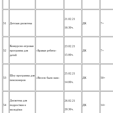
21.02.21
51
Детская дискотека
ДК
7+
16:30ч.
Конкурсно-игровая
23.02.21
52
программа для
«Бравые ребята»
ДК
7+
15:00ч.
детей
25.02.21
Шоу программа для
53
«Весело было нам»
ДК
50+
пенсионеров
14:00ч.
Дискотека для
26.02.21
54
подростков и
ДК
14+
20:30ч.
молодёжи