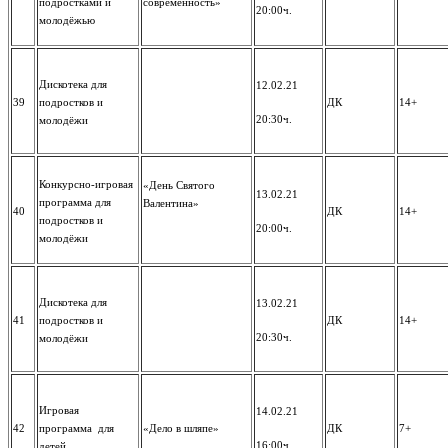
подростками и
современность»
20:00ч.
молодёжью
Дискотека для
12.02.21
39
подростков и
ДК
14+
20:30ч.
молодёжи
Конкурсно-игровая
«День Святого
13.02.21
программа для
Валентина»
40
ДК
14+
подростков и
20:00ч.
молодёжи
Дискотека для
13.02.21
41
подростков и
ДК
14+
20:30ч.
молодёжи
Игровая
14.02.21
42
программа для
«Дело в шляпе»
ДК
7+
16:00ч.
детей