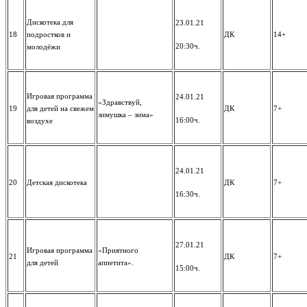
Дискотека для
23.01.21
18
подростков и
ДК
14+
20:30ч.
молодёжи
Игровая программа
24.01.21
«Здравствуй,
19
для детей на свежем
ДК
7+
зимушка – зима»
16:00ч.
воздухе
24.01.21
20
Детская дискотека
ДК
7+
16:30ч.
27.01.21
Игровая программа
«Приятного
21
ДК
7+
для детей
аппетита».
15:00ч.