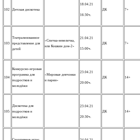
18.04.21
102
Детская дискотека
ДК
7+
16:30ч.
Театрализованное
21.04.21
«Спичка-невеличка,
103
представление для
ДК
7+
или Кошкин дом-2»
15:00ч.
детей
Конкурсно-игровая
23.04.21
программа для
«Мировые девчонки
104
ДК
14+
подростков и
и парни»
20:00ч.
молодёжи
Дискотека для
23.04.21
105
подростков и
ДК
14+
20:30ч.
молодёжи
Спортивные игры
24.04.21