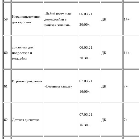
«Бабий квест, или
06.03.21
Игра приключения
59
домохозяйки в
ДК
14+
для взрослых
20:00ч.
поисках заначки»
Дискотека для
06.03.21
60
подростков и
ДК
14+
20:30ч.
молодёжи
Игровая программа
07.03.21
61
«Весенняя капель»
ДК
7+
16:00ч.
07.03.21
62
Детская дискотека
ДК
7+
16:30ч.