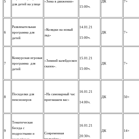
5
«Зима в движении»
ДК
7+
для детей на улице
15:00ч.
Развлекательная
14.01.21
«Колядки на новый
6
программа для
ДК
7+
лад»
15:00ч.
детей
Конкурсная игровая
15.01.21
«Зимний калейдоскоп
7
программа для
ДК
7+
сказок».
15:00ч.
детей
16.01.21
Посиделки для
«На самоварный час
8
ДК
50+
пенсионеров
приглашаем вас»
14:00ч.
Тематическая
16.01.21
беседа с
9
ДК
14+
Современная
подростками и
20:30ч.
молодёжь»