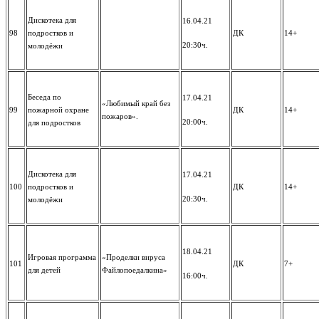
Дискотека для
16.04.21
98
подростков и
ДК
14+
20:30ч.
молодёжи
Беседа по
17.04.21
«Любимый край без
99
пожарной охране
ДК
14+
пожаров».
20:00ч.
для подростков
Дискотека для
17.04.21
100
подростков и
ДК
14+
20:30ч.
молодёжи
18.04.21
Игровая программа
«Проделки вируса
101
ДК
7+
для детей
Файлопоедалкина»
16:00ч.