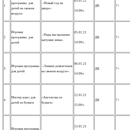
03.01.21
программа для
«Новый год во
1
ДК
7+
детей на свежем
дворе».
14:00ч.
воздухе
Игровая
05.01.21
«Рады мы проказам
2
программа для
ДК
7+
матушки зимы».
14:00ч.
детей
06.01.21
Игровая программа
«Зимние развлечения
3
ДК
7+
для детей
на свежем воздухе».
14:00ч.
12.01.21
Мастер класс для
«Ангелочки из
4
ДК
7+
детей из бумаги
бумаги»
15:00ч.
13.01.21
Игровая программа