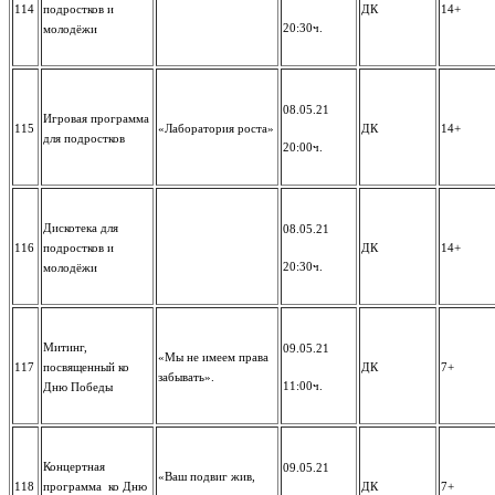
114
подростков и
ДК
14+
20:30ч.
молодёжи
08.05.21
Игровая программа
115
«Лаборатория роста»
ДК
14+
для подростков
20:00ч.
Дискотека для
08.05.21
116
подростков и
ДК
14+
20:30ч.
молодёжи
Митинг,
09.05.21
«Мы не имеем права
117
посвященный ко
ДК
7+
забывать».
11:00ч.
Дню Победы
Концертная
09.05.21
«Ваш подвиг жив,
118
программа ко Дню
ДК
7+