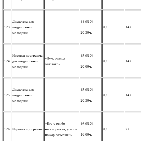
Дискотека для
14.05.21
123
подростков и
ДК
14+
20:30ч.
молодёжи
Игровая программа
15.05.21
«Луч, солнца
124
для подростков и
ДК
14+
золотого»
20:00ч.
молодёжи
Дискотека для
15.05.21
125
подростков и
ДК
14+
20:30ч.
молодёжи
«Кто с огнём
16.05.21
126
Игровая программа
неосторожен, у того
ДК
7+
16:00ч.
пожар возможен»