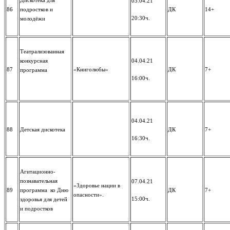
Дискотека для
03.04.21
86
подростков и
ДК
14+
20:30ч.
молодёжи
Театрализованная
конкурсная
04.04.21
87
«Книголюбы»
ДК
7+
программа
16:00ч.
04.04.21
88
Детская дискотека
ДК
7+
16:30ч.
Агитационно-
познавательная
07.04.21
«Здоровье нации в
89
программа ко Дню
ДК
7+
опасности».
15:00ч.
здоровья для детей
и подростков