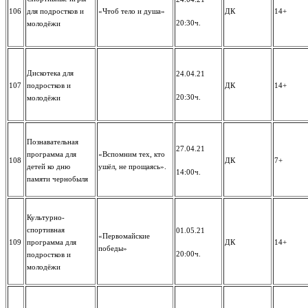
106
для подростков и
«Чтоб тело и душа»
ДК
14+
20:30ч.
молодёжи
Дискотека для
24.04.21
107
подростков и
ДК
14+
20:30ч.
молодёжи
Познавательная
27.04.21
программа для
«Вспомним тех, кто
108
ДК
7+
детей ко дню
ушёл, не прощаясь».
14:00ч.
памяти чернобыля
Культурно-
спортивная
01.05.21
«Первомайские
109
программа для
ДК
14+
победы»
20:00ч.
подростков и
молодёжи