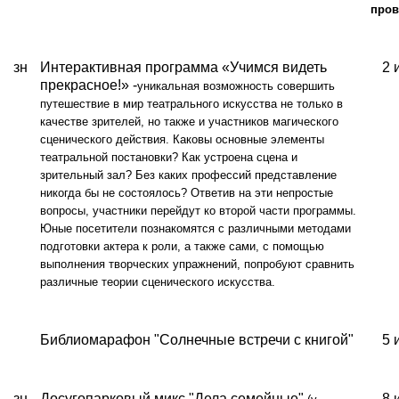
пров
зн
Интерактивная программа «Учимся видеть
2 
прекрасное!» -
уникальная возможность совершить
путешествие в мир театрального искусства не только в
качестве зрителей, но также и участников магического
сценического действия. Каковы основные элементы
театральной постановки? Как устроена сцена и
зрительный зал? Без каких профессий представление
никогда бы не состоялось? Ответив на эти непростые
вопросы, участники перейдут ко второй части программы.
Юные посетители познакомятся с различными методами
подготовки актера к роли, а также сами, с помощью
выполнения творческих упражнений, попробуют сравнить
различные теории сценического искусства.
Библиомарафон "Солнечные встречи с книгой"
5 
зн
Досугопарковый микс "Дела семейные"
8 