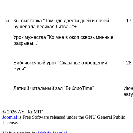
зн
Кн. выставка "Там, где двести дней и ночей
17
бушевала великая битва..."+
Урок мужества "Ко мне в окоп сквозь минные
разрывы..."
Библиотечный урок "Сказанье о крещении
28
Руси"
Летний читальный зал "Библио
Time
"
Июн
авгу
© 2026 АУ "КиМП"
Joomla!
is Free Software released under the GNU General Public
License.