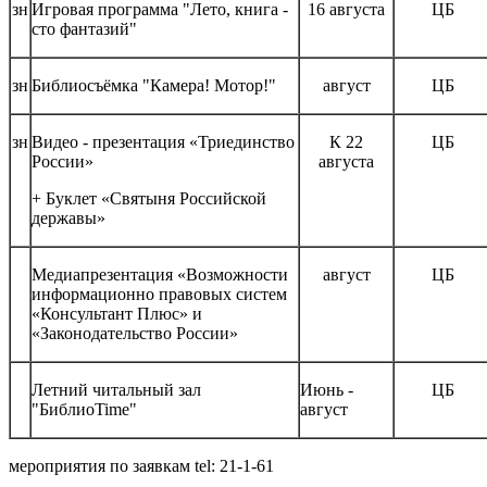
зн
Игровая программа "Лето, книга -
16 августа
ЦБ
сто фантазий"
зн
Библиосъёмка "Камера! Мотор!"
август
ЦБ
зн
Видео - презентация «Триединство
К 22
ЦБ
России»
августа
+ Буклет «Святыня Российской
державы»
Медиапрезентация «Возможности
август
ЦБ
информационно правовых систем
«Консультант Плюс» и
«Законодательство России»
Летний читальный зал
Июнь -
ЦБ
"БиблиоTime"
август
мероприятия по заявкам tel: 21-1-61