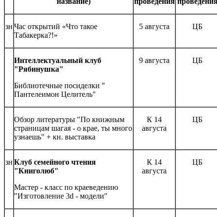
название)
проведения
проведени
зн
Час открытий «Что такое
5 августа
ЦБ
Табакерка?!»
Интеллектуальный клуб
9 августа
ЦБ
"Рябинушка"
Библиотечные посиделки "
Пантелеимон Целитель"
Обзор литературы "По книжным
К 14
ЦБ
страницам шагая - о крае, ты много
августа
узнаешь" + кн. выставка
зн
Клуб семейного чтения
К 14
ЦБ
"Книголюб"
августа
Мастер - класс по краеведению
"Изготовление 3d - модели"