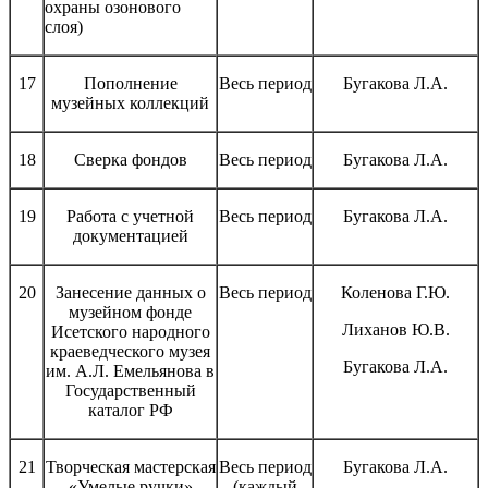
охраны озонового
слоя)
17
Пополнение
Весь период
Бугакова Л.А.
музейных коллекций
18
Сверка фондов
Весь период
Бугакова Л.А.
19
Работа с учетной
Весь период
Бугакова Л.А.
документацией
20
Занесение данных о
Весь период
Коленова Г.Ю.
музейном фонде
Лиханов Ю.В.
Исетского народного
краеведческого музея
Бугакова Л.А.
им. А.Л. Емельянова в
Государственный
каталог РФ
21
Творческая мастерская
Весь период
Бугакова Л.А.
«Умелые ручки»
(каждый