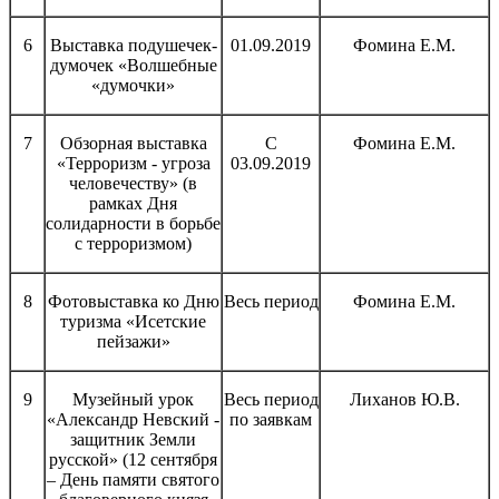
6
Выставка подушечек-
01.09.2019
Фомина Е.М.
думочек «Волшебные
«думочки»
7
Обзорная выставка
С
Фомина Е.М.
«Терроризм - угроза
03.09.2019
человечеству» (в
рамках Дня
солидарности в борьбе
с терроризмом)
8
Фотовыставка ко Дню
Весь период
Фомина Е.М.
туризма «Исетские
пейзажи»
9
Музейный урок
Весь период
Лиханов Ю.В.
«Александр Невский -
по заявкам
защитник Земли
русской» (12 сентября
– День памяти святого