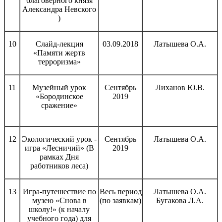
благоверного князя
Александра Невского
)
10
Слайд-лекция
03.09.2018
Латышева О.А.
«Памяти жертв
терроризма»
11
Музейный урок
Сентябрь
Лиханов Ю.В.
«Бородинское
2019
сражение»
12
Экологический урок -
Сентябрь
Латышева О.А.
игра «Лесничий» (В
2019
рамках Дня
работников леса)
13
Игра-путешествие по
Весь период
Латышева О.А.
музею «Снова в
(по заявкам)
Бугакова Л.А.
школу!» (к началу
учебного года) для