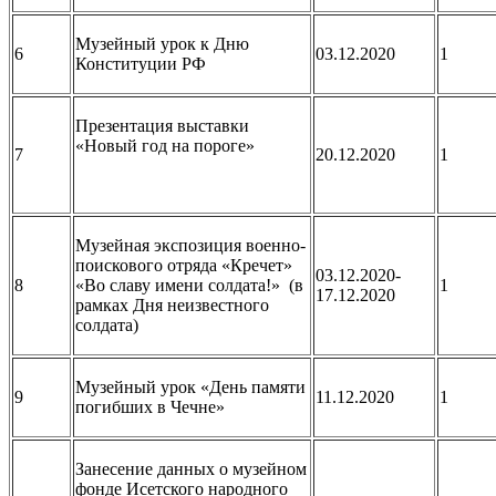
Музейный урок к Дню
6
03.12.2020
1
Конституции РФ
Презентация выставки
«Новый год на пороге»
7
20.12.2020
1
Музейная экспозиция военно-
поискового отряда «Кречет»
03.12.2020-
8
«Во славу имени солдата!» (в
1
17.12.2020
рамках Дня неизвестного
солдата)
Музейный урок «День памяти
9
11.12.2020
1
погибших в Чечне»
Занесение данных о музейном
фонде Исетского народного