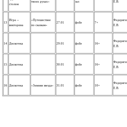
твоих руках»
зал
Е.В.
столом
Игра --
«Путешествие
Федеряги
13
27.01
фойе
7+
викторина
по сказкам»
Е.В.
Федеряги
14
Дискотека
29.01
фойе
16+
Е.В.
Федеряги
15
Дискотека
30.01
фойе
16+
Е.В.
Федеряги
16
Дискотека
«Зимняя звезда»
31.01
фойе
10+
Е.В.