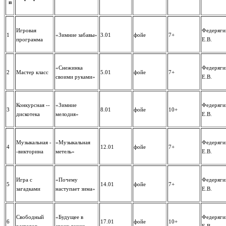
п
Игровая
Федеряги
1
«Зимние забавы»
3.01
фойе
7+
программа
Е.В.
«Снежинка
Федеряги
2
Мастер класс
5.01
фойе
7+
своими руками»
Е.В.
Конкурсная --
«Зимние
Федеряги
3
8.01
фойе
10+
дискотека
мелодия»
Е.В.
Музыкальная -
«Музыкальная
Федеряги
4
12.01
фойе
7+
-викторина
метель»
Е.В.
Игра с
«Почему
Федеряги
5
14.01
фойе
7+
загадками
наступает зима»
Е.В.
Свободный
«Будущее в
Федеряги
6
17.01
фойе
10+