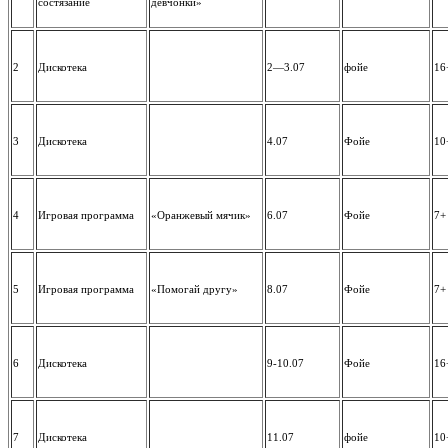
состязание
девчонки»
2
Дискотека
2—3.07
фойе
16
3
Дискотека
4.07
Фойе
10
4
Игровая программа
«Оранжевый мячик»
6.07
Фойе
7+
5
Игровая программа
«Помогай другу»
8.07
Фойе
7+
6
Дискотека
9-10.07
Фойе
16
7
Дискотека
11.07
фойе
10