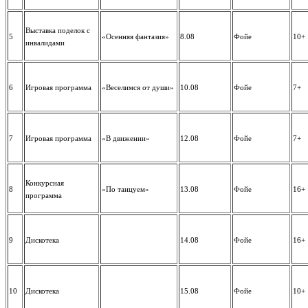
Выставка поделок с
5
«Осенняя фантазия»
8.08
Фойе
10+
инвалидами
6
Игровая программа
«Веселимся от души»
10.08
Фойе
7+
7
Игровая программа
«В движении»
12.08
Фойе
7+
Конкурсная
8
«По танцуем»
13.08
Фойе
16+
программа
9
Дискотека
14.08
Фойе
16+
10
Дискотека
15.08
Фойе
10+