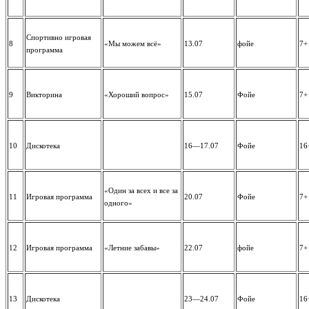
Спортивно игровая
8
«Мы можем всё»
13.07
фойе
7+
программа
9
Викторина
«Хороший вопрос»
15.07
Фойе
7+
10
Дискотека
16—17.07
Фойе
16
«Один за всех и все за
11
Игровая программа
20.07
Фойе
7+
одного»
12
Игровая программа
«Летние забавы»
22.07
фойе
7+
13
Дискотека
23—24.07
Фойе
16