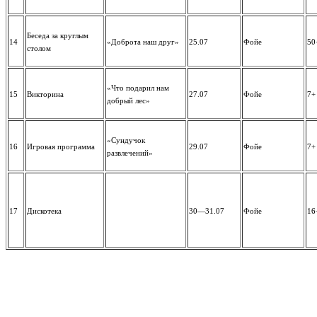
Беседа за круглым
14
«Доброта наш друг»
25.07
Фойе
50
столом
«Что подарил нам
15
Викторина
27.07
Фойе
7+
добрый лес»
«Сундучок
16
Игровая программа
29.07
Фойе
7+
развлечений»
17
Дискотека
30—31.07
Фойе
16