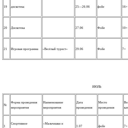
19
дискотека
25—26.06
фойе
16+
20
Дискотека
27.06
Фойе
10+
21
Игровая программа
«Весёлый турист»
29.06
Фойе
7+
ИЮЛЬ
Форма проведения
Наименование
Дата
Место
Во
№
мероприятия
мероприятия
проведения
проведения
ка
Спортивное
«Мальчишки и
1
1.07
фойе
7+