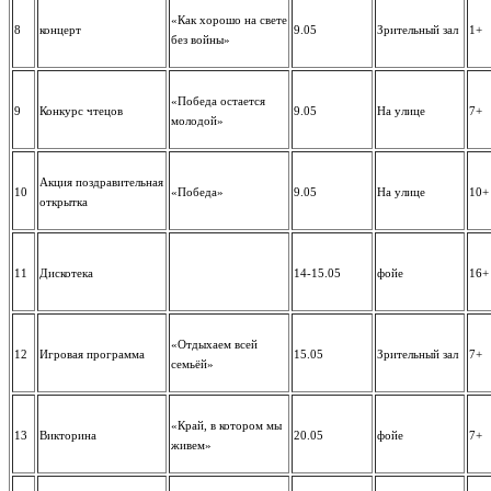
«Как хорошо на свете
8
концерт
9.05
Зрительный зал
1+
без войны»
«Победа остается
9
Конкурс чтецов
9.05
На улице
7+
молодой»
Акция поздравительная
10
«Победа»
9.05
На улице
10+
открытка
11
Дискотека
14-15.05
фойе
16+
«Отдыхаем всей
12
Игровая программа
15.05
Зрительный зал
7+
семьёй»
«Край, в котором мы
13
Викторина
20.05
фойе
7+
живем»