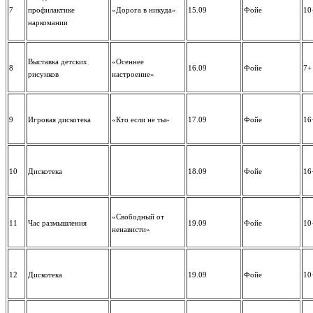
7
профилактике
«Дорога в никуда»
15.09
Фойе
10
наркомании
Выставка детских
«Осеннее
8
16.09
Фойе
7+
рисунков
настроение»
9
Игровая дискотека
«Кто если не ты»
17.09
Фойе
16
10
Дискотека
18.09
Фойе
16
«Свободный от
11
Час размышления
19.09
Фойе
10
ненависти»
12
Дискотека
19.09
Фойе
10