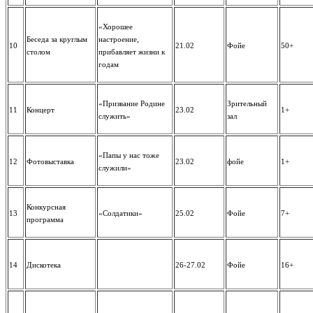
«Хорошее
Беседа за круглым
настроение,
10
21.02
Фойе
50+
столом
прибавляет жизни к
годам
«Призвание Родине
Зрительный
11
Концерт
23.02
1+
служить»
зал
«Папы у нас тоже
12
Фотовыставка
23.02
фойе
1+
служили»
Конкурсная
13
«Солдатики»
25.02
Фойе
7+
программа
14
Дискотека
26-27.02
Фойе
16+