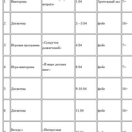
1
Викторина
1.04
Зрительный зал
7+
всерьёз»
2
Дискотека
2—3.04
фойе
16+
«Сундучок
3
Игровая программа
4.04
фойе
7+
развлечений»
«В мире детских
4
Игра-викторина
8.04
фойе
7+
книг»
5
Дискотека
9-10.04
фойе
16+
6
Дискотека
11.04
фойе
16+
Беседа с
«Интересные