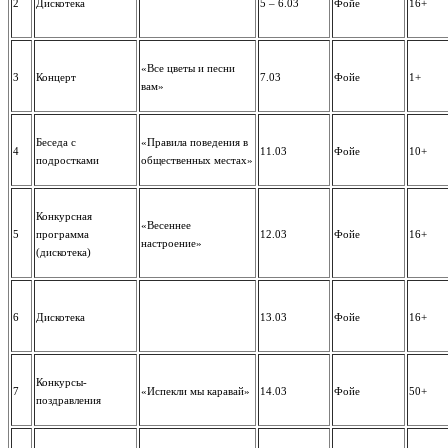
2
Дискотека
5 – 6.03
Фойе
16+
«Все цветы и песни
3
Концерт
7.03
Фойе
1+
вам»
Беседа с
«Правила поведения в
4
11.03
Фойе
10+
подростками
общественных местах»
Конкурсная
«Весеннее
5
программа
12.03
Фойе
16+
настроение»
(дискотека)
6
Дискотека
13.03
Фойе
16+
Конкурсы-
7
«Испекли мы каравай»
14.03
Фойе
50+
поздравления