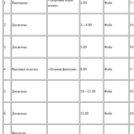
«Здоровый образ
1
Викторина
2.09
Фойе
7+
жизни»
2
Дискотека
3—4.09
Фойе
16
3
Дискотека
5.09
Фойе
10
4
Выставка поделок
«Осенняя фантазия»
8.09
Фойе
7+
5
Дискотека
10—11.09
Фойе
16
6
Дискотека
12.09
Фойе
10
Беседа по