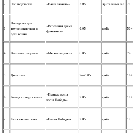
2
Час творчества
«Наши таланты»
2.05
Зрительный зал
7+
Посиделки для
«Вспомним время
3
тружеников тыла и
6.05
фойе
50+
фронтовое»
дети войны
4
Выставка рисунков
«Мы наследники»
6.05
фойе
7+
5
Дискотека
7—8.05
фойе
16+
«Пришла весна –
6
Беседа с подростками
7.05
фойе
10+
весна Победы»
7
Книжная выставка
«Песни Победы»
7.05
фойе
1+