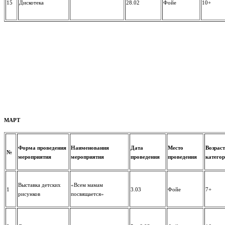
15
Дискотека
28.02
Фойе
10+
МАРТ
Форма проведения
Наименования
Дата
Место
Возрас
№
мероприятия
мероприятия
проведения
проведения
катего
Выставка детских
«Всем мамам
1
3.03
Фойе
7+
рисунков
посвящается»