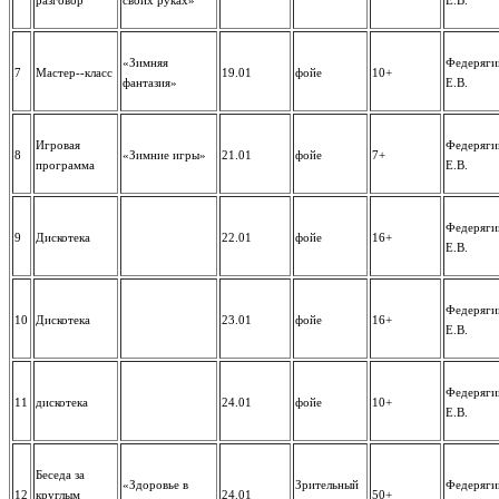
разговор
своих руках»
Е.В.
«Зимняя
Федеряги
7
Мастер--класс
19.01
фойе
10+
фантазия»
Е.В.
Игровая
Федеряги
8
«Зимние игры»
21.01
фойе
7+
программа
Е.В.
Федеряги
9
Дискотека
22.01
фойе
16+
Е.В.
Федеряги
10
Дискотека
23.01
фойе
16+
Е.В.
Федеряги
11
дискотека
24.01
фойе
10+
Е.В.
Беседа за
«Здоровье в
Зрительный
Федеряги
12
круглым
24.01
50+