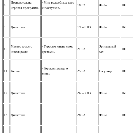
Познавательна-
«Мир волшебных слов
8
18.03
Фойе
10+
игровая программа
и поступков»
9
Дискотека
19 -20.03
Фойе
16+
Мастер класс с
«Украсим жизнь свою
Зрительный
10
21.03
10+
инвалидами
цветами»
зал
«Горькая правда о
11
Акция
25.03
На улице
10+
пиве»
12
Дискотека
26 -27.03
Фойе
16+
13
Дискотека
28.03
Фойе
10+