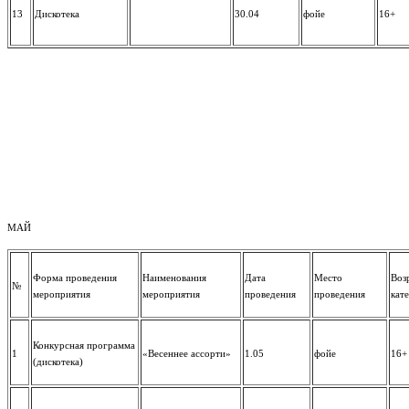
13
Дискотека
30.04
фойе
16+
МАЙ
Форма проведения
Наименования
Дата
Место
Воз
№
мероприятия
мероприятия
проведения
проведения
кат
Конкурсная программа
1
«Весеннее ассорти»
1.05
фойе
16+
(дискотека)