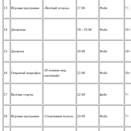
13
Игровая программа
«Весёлый огород»
17.06
Фойе
7+
14
Дискотека
18—19.06
Фойе
16+
15
Дискотек
20.06
Фойе
10+
«И помним мир
16
Открытый микрофон
22.06
Фойе
10+
спасённый»
17
Весёлые старты
22.06
фойе
7+
18
Игровая программа
«Спортивная полоса»
24.06
Фойе
7+