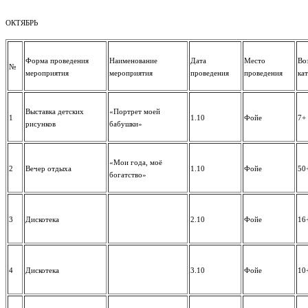
ОКТЯБРЬ
Форма проведения
Наименование
Дата
Место
Во
№
мероприятия
мероприятия
проведения
проведения
ка
Выставка детских
«Портрет моей
1
1.10
Фойе
7+
рисунков
бабушки»
«Мои года, моё
2
Вечер отдыха
1.10
Фойе
50
богатство»
3
Дискотека
2.10
Фойе
16
4
Дискотека
3.10
Фойе
10