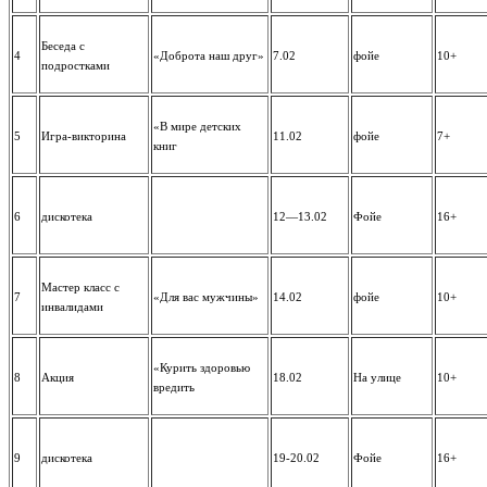
Беседа с
4
«Доброта наш друг»
7.02
фойе
10+
подростками
«В мире детских
5
Игра-викторина
11.02
фойе
7+
книг
6
дискотека
12—13.02
Фойе
16+
Мастер класс с
7
«Для вас мужчины»
14.02
фойе
10+
инвалидами
«Курить здоровью
8
Акция
18.02
На улице
10+
вредить
9
дискотека
19-20.02
Фойе
16+