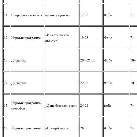
11
Спортивная эстафета
«День здоровья»
17.08
Фойе
7+
«В месте весело
12
Игровая программа
19.08
Фойе
7+
шагать»
13
Дискотека
20—21.08
Фойе
16+
14
Дискотека
22.08
Фойе
10+
Игровая программа
15
«День безопасности»
24.08
фойе
7+
светофор
16
Игровая программа
«Прощай лето»
26.08
Фойе
7+