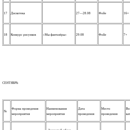
17
Дискотека
27—28.08
Фойе
16+
18
Конкурс рисунков
«Мы фантазёры»
29.08
Фойе
7+
СЕНТЯБРЬ
Форма проведения
Наименования
Дата
Место
Во
№
мероприятия
мероприятия
проведения
проведения
ка