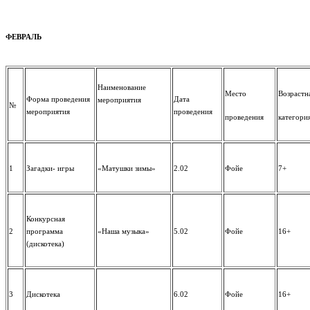
ФЕВРАЛЬ
Наименование
Место
Возрастн
Форма проведения
Дата
мероприятия
№
мероприятия
проведения
проведения
категори
1
Загадки- игры
«Матушки зимы»
2.02
Фойе
7+
Конкурсная
2
программа
«Наша музыка»
5.02
Фойе
16+
(дискотека)
3
Дискотека
6.02
Фойе
16+