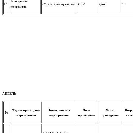
Конкурсная
14
«Мы весёлые артисты»
31.03
фойе
7+
программа
АПРЕЛЬ
Форма проведения
Наименования
Дата
Место
Возр
№
мероприятия
мероприятия
проведения
проведения
кате
«Сказка в шутку и