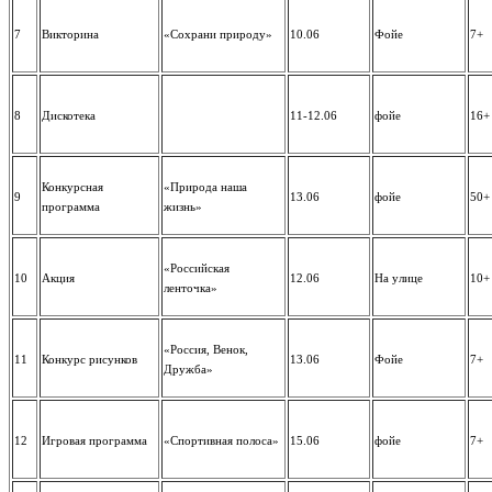
7
Викторина
«Сохрани природу»
10.06
Фойе
7+
8
Дискотека
11-12.06
фойе
16+
Конкурсная
«Природа наша
9
13.06
фойе
50+
программа
жизнь»
«Российская
10
Акция
12.06
На улице
10+
ленточка»
«Россия, Венок,
11
Конкурс рисунков
13.06
Фойе
7+
Дружба»
12
Игровая программа
«Спортивная полоса»
15.06
фойе
7+