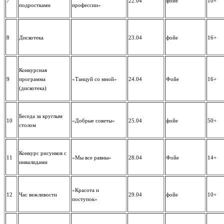
7
22.04
фойе
10+
подростками
профессии»
8
Дискотека
23.04
фойе
16+
Конкурсная
9
программа
«Танцуй со мной»
24.04
Фойе
16+
(дискотека)
Беседа за круглым
10
«Добрые советы»
25.04
фойе
50+
столом
Конкурс рисунков с
11
«Мы все равны»
28.04
Фойе
14+
инвалидами
«Красота и
12
Час вежливости
29.04
фойе
10+
поступок»