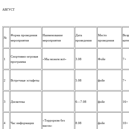
АВГУСТ
Форма проведения
Наименование
Дата
Место
Возр
№
мероприятия
мероприятия
проведения
проведения
кате
Спортивно-игровая
1
«Мы можем всё»
3.08
Фойе
7+
программа
2
Встречные эстафеты
5.08
фойе
7+
3
Дискотека
6—7.08
фойе
16+
«Терроризм без
4
Час информации
8.08
фойе
10+
масок»