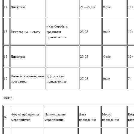
14
Дискотека
21—22.05
Фойе
16+
«Час борьбы с
15
Разговор на чистоту
вредными
23.05
фойе
10+
привычками»
16
Дискотека
23.05
Фойе
10+
Познавательно-игровая
«Дорожные
17
27.05
фойе
7+
программа
приключения»
ИЮНЬ
Форма проведения
Наименование
Дата
Место
Воз
№
мероприятия
мероприятия
проведения
проведения
кат