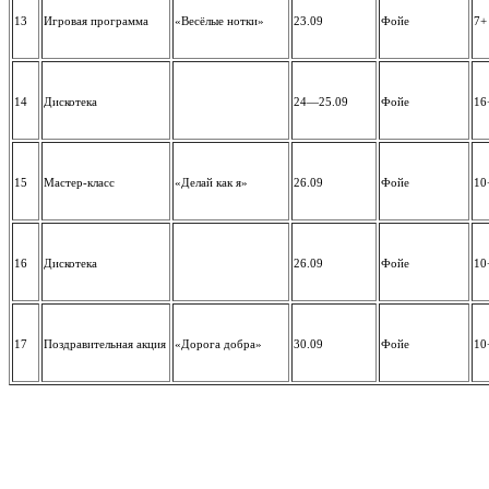
13
Игровая программа
«Весёлые нотки»
23.09
Фойе
7+
14
Дискотека
24—25.09
Фойе
16
15
Мастер-класс
«Делай как я»
26.09
Фойе
10
16
Дискотека
26.09
Фойе
10
17
Поздравительная акция
«Дорога добра»
30.09
Фойе
10