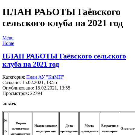
ПЛАН РАБОТЫ Гаёвского
сельского клуба на 2021 год
Menu
Home
ПЛАН РАБОТЫ Гаёвского сельского
клуба на 2021 год
Категория:
План АУ "КиМП"
Создано: 15.02.2021, 13:55
Опубликовано: 15.02.2021, 13:55
Просмотров: 22794
ЯНВАРЬ
№
Форма
Наименование
Дата
Место
Возрастная
проведения
Ответств
п/
мероприятия
проведения
проведения
категория
мероприятия