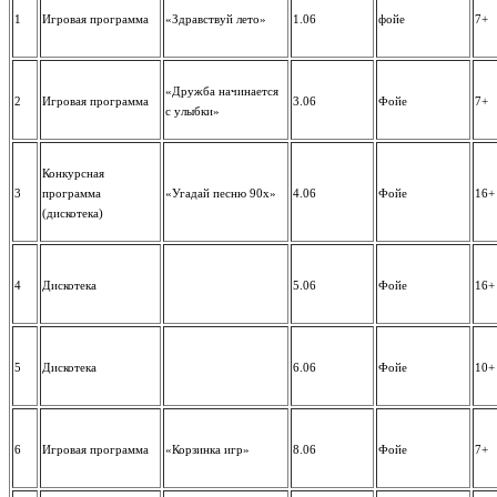
1
Игровая программа
«Здравствуй лето»
1.06
фойе
7+
«Дружба начинается
2
Игровая программа
3.06
Фойе
7+
с улыбки»
Конкурсная
3
программа
«Угадай песню 90х»
4.06
Фойе
16+
(дискотека)
4
Дискотека
5.06
Фойе
16+
5
Дискотека
6.06
Фойе
10+
6
Игровая программа
«Корзинка игр»
8.06
Фойе
7+