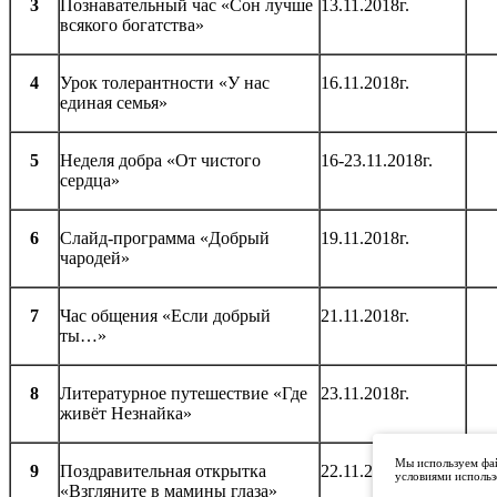
3
Познавательный час «Сон лучше
13.11.2018г.
всякого богатства»
4
Урок толерантности «У нас
16.11.2018г.
единая семья»
5
Неделя добра «От чистого
16-23.11.2018г.
сердца»
6
Слайд-программа «Добрый
19.11.2018г.
чародей»
7
Час общения «Если добрый
21.11.2018г.
ты…»
8
Литературное путешествие «Где
23.11.2018г.
живёт Незнайка»
Мы используем фай
9
Поздравительная открытка
22.11.2018г.
условиями использ
«Взгляните в мамины глаза»