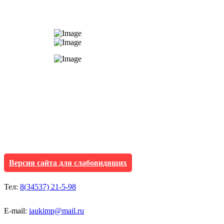
АУ "Культура и мол
Исетского муниципа
Версия сайта для слабовидящих
Тел:
8(34537) 21-5-98
E-mail:
iaukimp@mail.ru