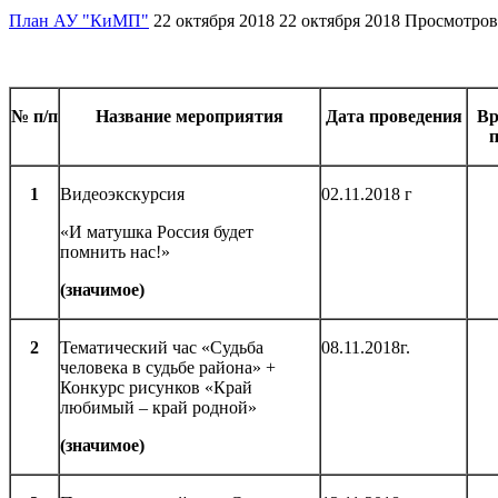
План АУ "КиМП"
22 октября 2018
22 октября 2018
Просмотров
№ п/п
Название мероприятия
Дата проведения
Вр
п
1
Видеоэкскурсия
02.11.2018 г
«И матушка Россия будет
помнить нас!»
(значимое)
2
Тематический час «Судьба
08.11.2018г.
человека в судьбе района» +
Конкурс рисунков «Край
любимый – край родной»
(значимое)