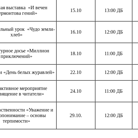
ая выставка «И вечен
15.10
13:00 ДБ
ермонтова гений»
льный урок «Чудо земли-
16.10
12:00 ДБ
хлеб»
турное досье «Миллион
18.10
11:00 ДБ
приключений»
и «День белых журавлей»
22.10
12:00 ДБ
активное мероприятие
24.10
11:00 ДБ
вящение в читатели»
вственности «Уважение и
опонимание – основы
29.10.
12:00 ДБ
терпимости»