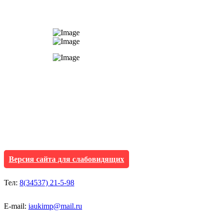
АУ "Культура и мол
Исетского муниципа
Версия сайта для слабовидящих
Тел:
8(34537) 21-5-98
E-mail:
iaukimp@mail.ru