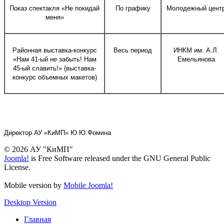
Показ спектакля «Не покидай
По графику
Молодежный цент
меня»
Районная выставка-конкурс
Весь период
ИНКМ им. А.Л.
«Нам 41-ый не забыть! Нам
Емельянова
45-ый славить!» (выставка-
конкурс объемных макетов)
Директор АУ «КиМП» Ю.Ю.Фомина
© 2026 АУ "КиМП"
Joomla!
is Free Software released under the GNU General Public
License.
Mobile version by
Mobile Joomla!
Desktop Version
Главная