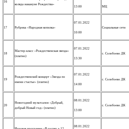
16
коляда накануне Рождества»
13:00
МЦ
07.01.2022
17
Рубрика «Народная копилка»
Социальные сети
10:00
07.01.2022
Мастер-класс «Рождественская звезда»
18
с. Солобоево ДК
(платно)
13:30
07.01.2022
Рождественский концерт «Звезда по
19
с. Солобоево ДК
имени счастье» (платно)
14:00
08.01.2022
Новогодний мультсалон «Добрый,
20
с. Солобоево ДК
добрый Новый год» (платно)
13:00
08.01.2022
Игровая программа «В гостях у 12