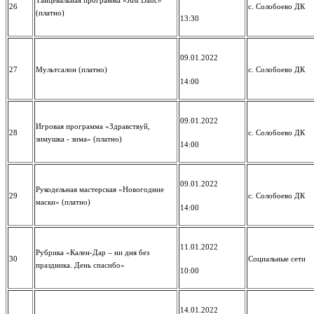
Танцевальная программа «Just Danc»
26
с. Солобоево ДК
(платно)
13:30
09.01.2022
27
Мультсалон (платно)
с. Солобоево ДК
14:00
09.01.2022
Игровая программа «Здравствуй,
28
с. Солобоево ДК
зимушка - зима» (платно)
14:00
09.01.2022
Рукодельная мастерская «Новогодние
29
с. Солобоево ДК
маски» (платно)
14:00
11.01.2022
Рубрика «Кален-Дар – ни дня без
30
Социальные сети
праздника. День спасибо»
10:00
14.01.2022