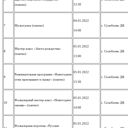
13:30
(платно)
04.01.2022
7
Мультсалон (платно)
с. Солобоево ДК
14:00
05.01.2022
Мастер-класс «Ангел рождества»
8
с. Солобоево ДК
(платно)
13:00
05.01.2022
Развлекательная программа «Новогодние
9
с. Солобоево ДК
огни приглашают в сказку» (платно)
13:30
05.01.2022
Фольклорный мастер-класс «Новогоднее
10
с. Солобоево ДК
окошко» (платно)
14:00
05.01.2022
Фольклорная игротека «Русские