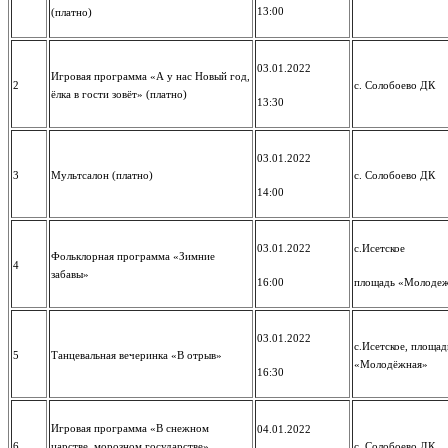
13:00
(платно)
03.01.2022
Игровая программа «А у нас Новый год,
2
с. Солобоево ДК
ёлка в гости зовёт» (платно)
13:30
03.01.2022
3
Мультсалон (платно)
с. Солобоево ДК
14:00
03.01.2022
с.Исетское
Фольклорная программа «Зимние
4
забавы»
16:00
площадь «Молоде
03.01.2022
с.Исетское, площад
5
Танцевальная вечеринка «В отрыв»
«Молодёжная»
16:30
Игровая программа «В снежном
04.01.2022
6
царстве, морозном государстве»
с. Солобоево ДК