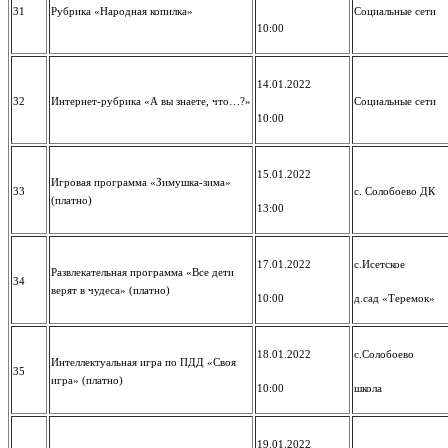
31
Рубрика «Народная копилка»
Социальные сети
10:00
14.01.2022
32
Интернет-рубрика «А вы знаете, что…?»
Социальные сети
10:00
15.01.2022
Игровая программа «Зимушка-зима»
33
с. Солобоево ДК
(платно)
13:00
17.01.2022
с.Исетское
Развлекательная программа «Все дети
34
верят в чудеса» (платно)
10:00
д.сад «Теремок»
18.01.2022
с.Солобоево
Интеллектуальная игра по ПДД «Своя
35
игра» (платно)
10:00
школа
19.01.2022