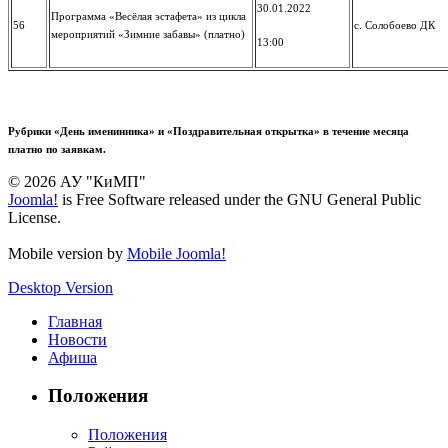
30.01.2022
Программа «Весёлая эстафета» из цикла
56
с. Солобоево ДК
мероприятий «Зимние забавы» (платно)
13:00
Рубрики «День именинника» и «Поздравительная открытка» в течение месяца
платно по заявкам.
© 2026 АУ "КиМП"
Joomla!
is Free Software released under the GNU General Public
License.
Mobile version by
Mobile Joomla!
Desktop Version
Главная
Новости
Афиша
Положения
Положения