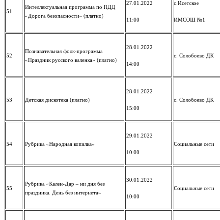
27.01.2022
с.Исетское
Интеллектуальная программа по ПДД
51
«Дорога безопасности» (платно)
11:00
ИМСОШ №1
28.01.2022
Познавательная фолк-программа
52
с. Солобоево ДК
«Праздник русского валенка» (платно)
14:00
28.01.2022
53
Детская дискотека (платно)
с. Солобоево ДК
15:00
29.01.2022
54
Рубрика «Народная копилка»
Социальные сети
10:00
30.01.2022
Рубрика «Кален-Дар – ни дня без
55
Социальные сети
праздника. День без интернета»
10:00