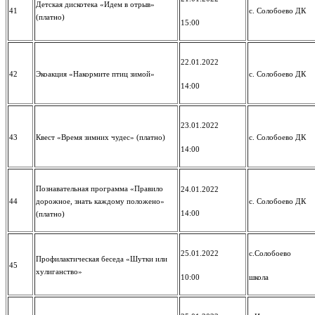
Детская дискотека «Идем в отрыв»
41
с. Солобоево ДК
(платно)
15:00
22.01.2022
42
Экоакция «Накормите птиц зимой»
с. Солобоево ДК
14:00
23.01.2022
43
Квест «Время зимних чудес» (платно)
с. Солобоево ДК
14:00
Познавательная программа «Правило
24.01.2022
44
дорожное, знать каждому положено»
с. Солобоево ДК
14:00
(платно)
25.01.2022
с.Солобоево
Профилактическая беседа «Шутки или
45
хулиганство»
10:00
школа