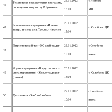
25.01.2022
с.Исетское
Тематическо-познавательная программа,
46
посвященная творчеству В.Бражкина
13:00
МЦ
25.01.2022
Развлекательная программа «И вновь
47
с. Солобоево ДК
январь, и снова день Татьяны» (платно)
15:00
Патриотический час «900 дней осады»
26.01.2022
с.Солобоево
48
10:00
школа
Игровая программа «Вокруг печки» из
26.01.2022
49
цикла мероприятий «Живые традиции»
с. Солобоево ДК
14:00
(платно)
27.01.2022
с.Солобоево
50
Урок памяти «Хлеб той войны»
10:00
школа