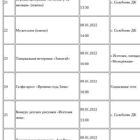
21
с. Солобоево ДК
месяцев» (платно)
13:30
08.01.2022
22
Мультсалон (платно)
с. Солобоево ДК
14:00
08.01.2022
с.Исетское, площад
23
Танцевальная вечеринка «Зажигай»
«Молодёжная»
16:00
09.01.2022
24
Селфи-кросс «Времена года.Зима»
Социальные сети
10:00
09.01.2022
Конкурс детских рисунков «Исетская
25
с. Солобоево ДК
зима»
13:00
09.01.2022