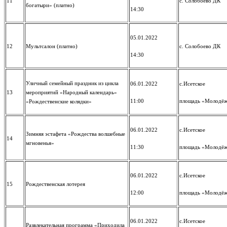
11
с. Солобоево ДК
богатыри» (платно)
14:30
05.01.2022
12
Мультсалон (платно)
с. Солобоево ДК
14:30
Уличный семейный праздник из цикла
06.01.2022
с.Исетское
13
мероприятий «Народный календарь»
11:00
площадь «Молодё
«Рождественские колядки»
06.01.2022
с.Исетское
Зимняя эстафета «Рождества волшебные
14
мгновенья»
11:30
площадь «Молодё
06.01.2022
с.Исетское
15
Рождественская лотерея
12:00
площадь «Молодё
06.01.2022
с.Исетское
Развлекательная программа «Приходила