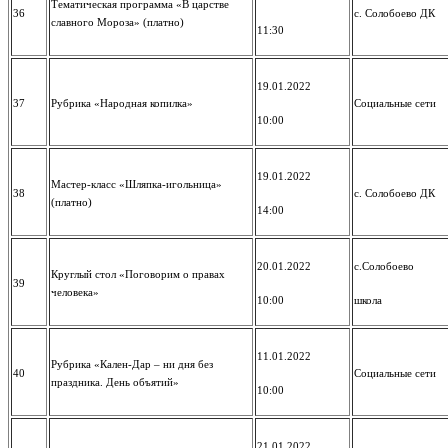
Тематическая программа «В царстве
36
с. Солобоево ДК
славного Мороза» (платно)
11:30
19.01.2022
37
Рубрика «Народная копилка»
Социальные сети
10:00
19.01.2022
Мастер-класс «Шляпка-игольница»
38
с. Солобоево ДК
(платно)
14:00
20.01.2022
с.Солобоево
Круглый стол «Поговорим о правах
39
человека»
10:00
школа
11.01.2022
Рубрика «Кален-Дар – ни дня без
40
Социальные сети
праздника. День объятий»
10:00
21.01.2022