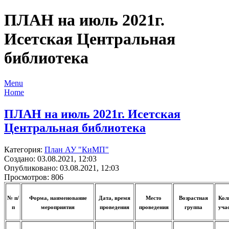
ПЛАН на июль 2021г.
Исетская Центральная
библиотека
Menu
Home
ПЛАН на июль 2021г. Исетская
Центральная библиотека
Категория:
План АУ "КиМП"
Создано: 03.08.2021, 12:03
Опубликовано: 03.08.2021, 12:03
Просмотров: 806
№ п/
Форма, наименование
Дата, время
Место
Возрастная
Кол
п
мероприятия
проведения
проведения
группа
уча