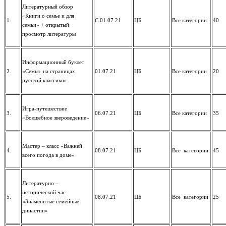
Литературный обзор
«Книги о семье и для
1.
С 01.07.21
ЦБ
Все категории
40
семьи» + открытый
просмотр литературы
Информационный буклет
2.
«Семья на страницах
01.07.21
ЦБ
Все категории
20
русской классики»
Игра-путешествие
3.
06.07.21
ЦБ
Все категории
35
«Волшебное звероведение»
Мастер – класс «Важней
4.
08.07.21
ЦБ
Все категории
45
всего погода в доме»
Литературно –
исторический час
5.
08.07.21
ЦБ
Все категории
25
«Знаменитые семейные
династии»