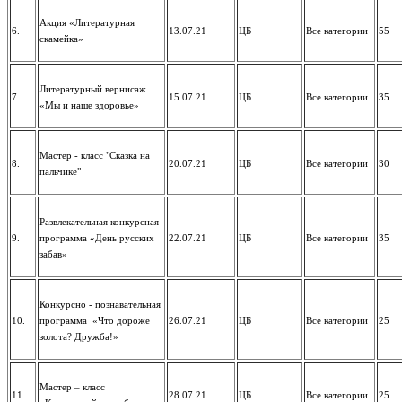
Акция «Литературная
6.
13.07.21
ЦБ
Все категории
55
скамейка»
Литературный вернисаж
7.
15.07.21
ЦБ
Все категории
35
«Мы и наше здоровье»
Мастер - класс "Сказка на
8.
20.07.21
ЦБ
Все категории
30
пальчике"
Развлекательная конкурсная
9.
программа «День русских
22.07.21
ЦБ
Все категории
35
забав»
Конкурсно - познавательная
10.
программа «Что дороже
26.07.21
ЦБ
Все категории
25
золота? Дружба!»
Мастер – класс
11.
28.07.21
ЦБ
Все категории
25