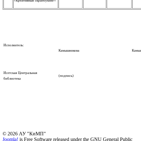
«Креативный скрапбукинг»
Исполнитель:
Камышникова
Камыш
Исетская Центральная
(подпись)
библиотека
© 2026 АУ "КиМП"
Joomla!
is Free Software released under the GNU General Public