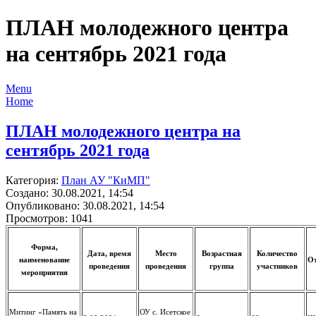
ПЛАН молодежного центра
на сентябрь 2021 года
Menu
Home
ПЛАН молодежного центра на
сентябрь 2021 года
Категория:
План АУ "КиМП"
Создано: 30.08.2021, 14:54
Опубликовано: 30.08.2021, 14:54
Просмотров: 1041
Форма,
Дата, время
Место
Возрастная
Количество
наименование
От
проведения
проведения
группа
участников
мероприятия
Митинг «Память на
ОУ с. Исетское