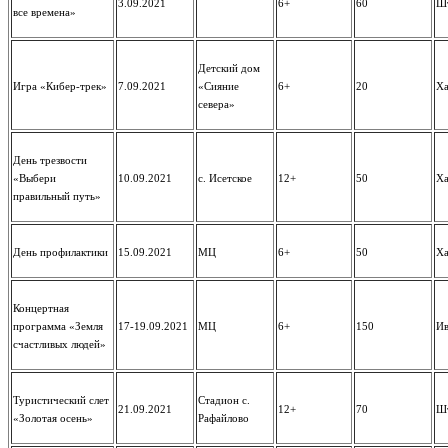
3.09.2021
6+
60
Шт
все времена»
Детский дом
Игра «Кибер-трек»
7.09.2021
«Сияние
6+
20
Ха
севера»
День трезвости
«Выбери
10.09.2021
с. Исетское
12+
50
Ха
правильный путь»
День профилактики
15.09.2021
МЦ
6+
50
Ха
Концертная
программа «Земля
17-19.09.2021
МЦ
6+
150
Ив
счастливых людей»
Туристический слет
Стадион с.
21.09.2021
12+
70
Шт
«Золотая осень»
Рафайлово