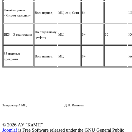
Онлайн-проект
Весь период
МЦ, соц. Сети
6+
Шт
«Читаем классику»
По отдельному
ВКЗ – 3 трансляции
МЦ
0+
30
Юс
графику
35 платных
Весь период
МЦ
0+
Ко
программ
Заведующий МЦ Д.Н. Иванова
© 2026 АУ "КиМП"
Joomla!
is Free Software released under the GNU General Public