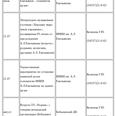
июль
Емельянов – основатель
Емельянова
(34537)21-0-63
музея»
Литературно-музыкальная
гостиная «Хорошие люди-
земли украшенье»,
Коленова Г.Ю.
посвященная 95-летию со
ИНКМ им. А.Л.
21.07
дня рождения
Емельянова
(34537)21-0-63
А.Л.Емельянова (встреча с
родными, коллегами,
друзьями А.Л. Емельянова)
Торжественная
меропряитие по установке
Коленова Г.Ю.
памятной доски
ИНКМ им. А.Л.
21.07
основателю ИНКМ
Емельянова
(34537)21-0-63
А.Л.Емельянову на здание
музея
Встреча ТО «Родник» с
Коленова Г.Ю.
членами ветеранской
август
Бобылевский ДК
организации (Бобылево)