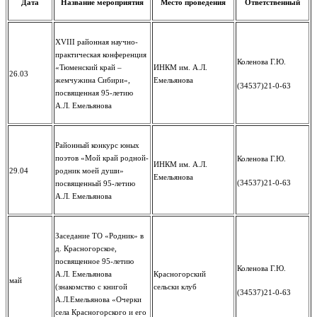
Дата
Название мероприятия
Место проведения
Ответственный
XVIII районная научно-
практическая конференция
Коленова Г.Ю.
«Тюменский край –
ИНКМ им. А.Л.
26.03
жемчужина Сибири»,
Емельянова
(34537)21-0-63
посвященная 95-летию
А.Л. Емельянова
Районный конкурс юных
поэтов «Мой край родной-
Коленова Г.Ю.
ИНКМ им. А.Л.
29.04
родник моей души»
Емельянова
(34537)21-0-63
посвященный 95-летию
А.Л. Емельянова
Заседание ТО «Родник» в
д. Красногорское,
посвященное 95-летию
Коленова Г.Ю.
А.Л. Емельянова
Красногорский
май
(знакомство с книгой
сельски клуб
(34537)21-0-63
А.Л.Емельянова «Очерки
села Красногорского и его