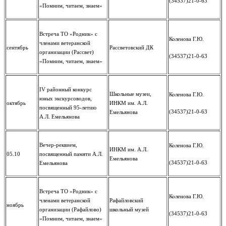
(34537)21-0-63
«Помним, читаем, знаем»
Встреча ТО «Родник» с
Коленова Г.Ю.
членами ветеранской
сентябрь
Рассветовский ДК
организации (Рассвет)
(34537)21-0-63
«Помним, читаем, знаем»
IV районный конкурс
Школьные музеи,
Коленова Г.Ю.
юных экскурсоводов,
октябрь
ИНКМ им. А.Л.
посвященный 95-летию
(34537)21-0-63
Емельянова
А.Л. Емельянова
Вечер-реквием,
Коленова Г.Ю.
ИНКМ им. А.Л.
05.10
посвященный памяти А.Л.
Емельянова
(34537)21-0-63
Емельянова
Встреча ТО «Родник» с
Коленова Г.Ю.
членами ветеранской
Рафайловский
ноябрь
организации (Рафайлово)
школьный музей
(34537)21-0-63
«Помним, читаем, знаем»