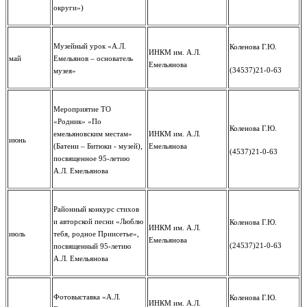
округи»)
Музейный урок «А.Л.
Коленова Г.Ю.
ИНКМ им. А.Л.
май
Емельянов – основатель
Емельянова
(34537)21-0-63
музея»
Мероприятие ТО
«Родник» «По
Коленова Г.Ю.
емельяновским местам»
ИНКМ им. А.Л.
июнь
(Батени – Битюки - музей),
Емельянова
(4537)21-0-63
посвященное 95-летию
А.Л. Емельянова
Районный конкурс стихов
и авторской песни «Люблю
Коленова Г.Ю.
ИНКМ им. А.Л.
июль
тебя, родное Приисетье»,
Емельянова
(24537)21-0-63
посвященный 95-летию
А.Л. Емельянова
Фотовыставка «А.Л.
Коленова Г.Ю.
ИНКМ им. А.Л.