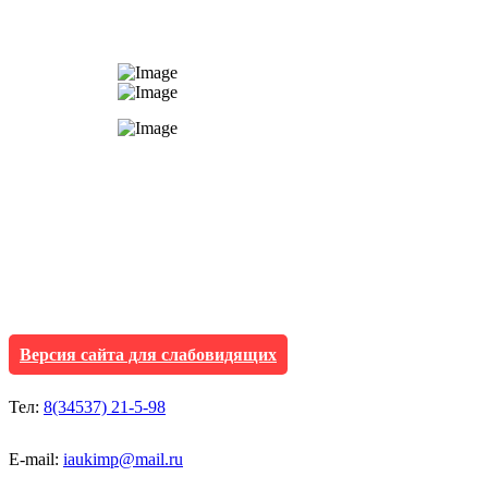
АУ "Культура и мол
Исетского муниципа
Версия сайта для слабовидящих
Тел:
8(34537) 21-5-98
E-mail:
iaukimp@mail.ru