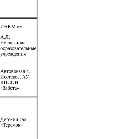
ИНКМ им.
А.Л.
Емельянова,
образовательные
учреждения
Автовокзал с.
Исетское, АУ
КЦСОН
«Забота»
Детский сад
«Теремок»