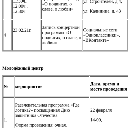
11:30ч.,
ул. Строителей, д.4,
«О подвигах, о
12:00ч.,
славе, о любви»
ул. Калинина, д. 43
12:30ч.
Запись концертной
Социальные сети
23.02.21г.
программы «О
4
«Одноклассники»,
подвигах, о славе, о
«ВКонтакте»
любви»
Молодёжный центр
Дата, время и
№
мероприятие
место проведения
Развлекательная программа «Где
логика?» посвященная Дню
22 февраля
защитника Отечества.
1.
14-00,
Форма проведения: очная.