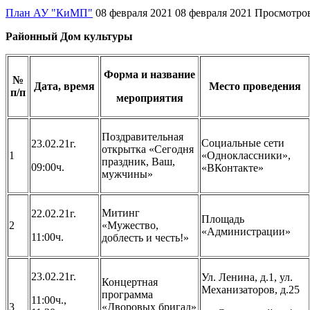
План АУ "КиМП"
08 февраля 2021
08 февраля 2021
Просмотров
Районный Дом культуры
Форма и название
№
Дата, время
Место проведения
п/п
мероприятия
Поздравительная
Социальные сети
23.02.21г.
открытка «Сегодня
1
«Одноклассники»,
праздник, Ваш,
09:00ч.
«ВКонтакте»
мужчины»
Митинг
22.02.21г.
Площадь
2
«Мужество,
«Администрации»
11:00ч.
доблесть и честь!»
23.02.21г.
Ул. Ленина, д.1, ул.
Концертная
Механизаторов, д.25
программа
11:00ч.,
3
«Дворовых бригад»