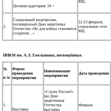
МЦ.
Целевая аудитория: 18 +
Социальный видеоролик,
22-23 февраля,
посвященный Дню защитника
2.
социальные сети
Отечества «Не для войны становятся
МЦ
солдатом…»
ИНКМ им. А.Л. Емельянова, посвящённых
Форма
№
Наименование
проведения
Дата проведения
мероприятия
п /п
мероприятия
«Служу России!»
(ко Дню
защитников
1.
Отечества
Февраль
Выставка
выставка