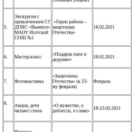
Экскурсия с
привлечением СГ
«Герои района –
5.
ДПВС «Вымпел»
защитники
18.02.2021
МАОУ Исетской
Отечества»
СОШ №1
«Подарок папе и
6.
Мастер-класс
18.02.2021
дедушке»
«Защитники
7.
Фотовыставка
Отечества» (к 23-
Февраль
му февраля)
8.
Акция, дети
«О мужестве, о
18-23.02.2021
читают стихи
доблести, о славе»
Игровое