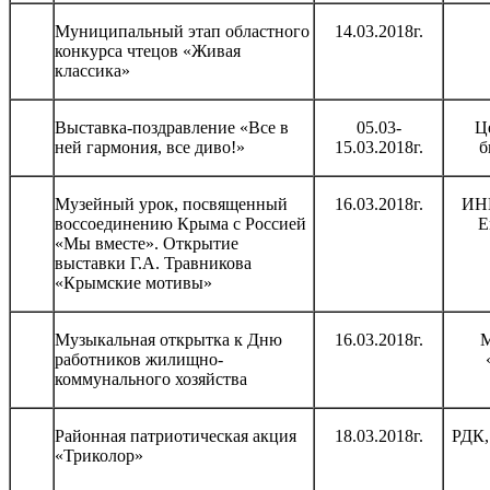
Муниципальный этап областного
14.03.2018г.
конкурса чтецов «Живая
классика»
Выставка-поздравление «Все в
05.03-
Ц
ней гармония, все диво!»
15.03.2018г.
б
Музейный урок, посвященный
16.03.2018г.
ИНК
воссоединению Крыма с Россией
Е
«Мы вместе». Открытие
выставки Г.А. Травникова
«Крымские мотивы»
Музыкальная открытка к Дню
16.03.2018г.
работников жилищно-
коммунального хозяйства
Районная патриотическая акция
18.03.2018г.
РДК,
«Триколор»