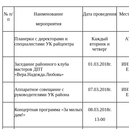
№ п/
Наименование
Дата проведения
Мест
п
мероприятия
Планерки с директорами и
Каждый
А
специалистами УК райцентра
вторник и
четверг
Заседание районного клуба
01.03.2018г.
ИНК
мастеров ДПТ
Е
«Вера.Надежда.Любовь»
Аппаратное совещание с
07.03.2018г.
ИНК
руководителями УК района
Е
Концертная программа «За милых
08.03.2018г.
дам!»
13-00