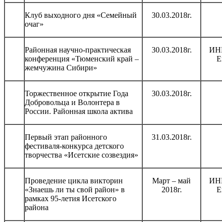
Клуб выходного дня «Семейный
30.03.2018г.
очаг»
Районная научно-практическая
30.03.2018г.
ИНК
конференция «Тюменский край –
Е
жемчужина Сибири»
Торжественное открытие Года
30.03.2018г.
Добровольца и Волонтера в
России. Районная школа актива
Первый этап районного
31.03.2018г.
фестиваля-конкурса детского
творчества «Исетские созвездия»
Проведение цикла викторин
Март – май
ИНК
«Знаешь ли ты свой район» в
2018г.
Е
рамках 95-летия Исетского
района