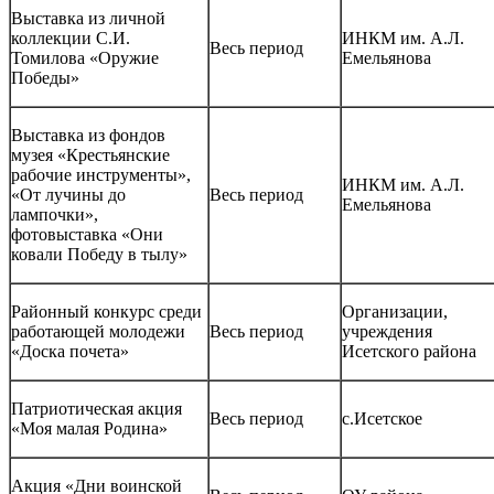
Выставка из личной
коллекции С.И.
ИНКМ им. А.Л.
Весь период
Томилова «Оружие
Емельянова
Победы»
Выставка из фондов
музея «Крестьянские
рабочие инструменты»,
ИНКМ им. А.Л.
«От лучины до
Весь период
Емельянова
лампочки»,
фотовыставка «Они
ковали Победу в тылу»
Районный конкурс среди
Организации,
работающей молодежи
Весь период
учреждения
«Доска почета»
Исетского района
Патриотическая акция
Весь период
с.Исетское
«Моя малая Родина»
Акция «Дни воинской