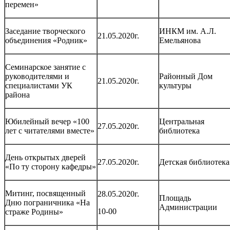
перемен»
Заседание творческого
ИНКМ им. А.Л.
21.05.2020г.
объединения «Родник»
Емельянова
Семинарское занятие с
руководителями и
Районный Дом
21.05.2020г.
специалистами УК
культуры
района
Юбилейный вечер «100
Центральная
27.05.2020г.
лет с читателями вместе»
библиотека
День открытых дверей
27.05.2020г.
Детская библиотека
«По ту сторону кафедры»
Митинг, посвященный
28.05.2020г.
Площадь
Дню пограничника «На
Администрации
10-00
страже Родины»