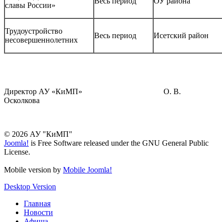
Весь период
ОУ района
славы России»
Трудоустройство
Весь период
Исетский район
несовершеннолетних
Директор АУ «КиМП» О. В.
Осколкова
© 2026 АУ "КиМП"
Joomla!
is Free Software released under the GNU General Public
License.
Mobile version by
Mobile Joomla!
Desktop Version
Главная
Новости
Афиша