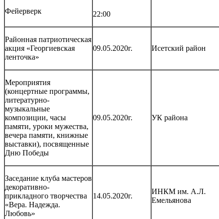
Фейерверк
22:00
Районная патриотическая
акция «Георгиевская
09.05.2020г.
Исетский район
ленточка»
Мероприятия
(концертные программы,
литературно-
музыкальные
композиции, часы
09.05.2020г.
УК района
памяти, уроки мужества,
вечера памяти, книжные
выставки), посвященные
Дню Победы
Заседание клуба мастеров
декоративно-
ИНКМ им. А.Л.
прикладного творчества
14.05.2020г.
Емельянова
«Вера. Надежда.
Любовь»