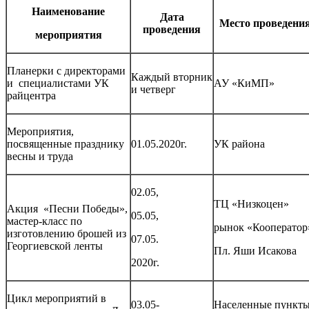
Наименование
Дата
Место проведени
проведения
мероприятия
Планерки с директорами
Каждый вторник
и специалистами УК
АУ «КиМП»
и четверг
райцентра
Мероприятия,
посвященные празднику
01.05.2020г.
УК района
весны и труда
02.05,
ТЦ «Низкоцен»
Акция «Песни Победы»,
05.05,
мастер-класс по
рынок «Кооператор
изготовлению брошей из
07.05.
Георгиевской ленты
Пл. Яши Исакова
2020г.
Цикл мероприятий в
03.05-
Населенные пункт