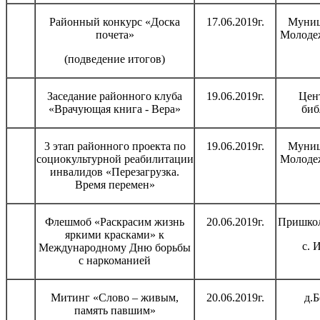
Районный конкурс «Доска
17.06.2019г.
Муниц
почета»
Молоде
(подведение итогов)
Заседание районного клуба
19.06.2019г.
Цен
«Врачующая книга - Вера»
биб
3 этап районного проекта по
19.06.2019г.
Муниц
социокультурной реабилитации
Молоде
инвалидов «Перезагрузка.
Время перемен»
Флешмоб «Раскрасим жизнь
20.06.2019г.
Пришкол
яркими красками» к
с. 
Международному Дню борьбы
с наркоманией
Митинг «Слово – живым,
20.06.2019г.
д.
память павшим»