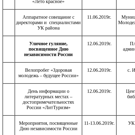
«Лето красное»
Аппаратное совещание с
11.06.2019г.
Муниц
директорами и специалистами
Молоде
УК района
Уличное гуляние,
12.06.2019г.
П
посвященное Дню
адми
независимости России
Велопробег «Здоровая
12.06.2019г.
с. 
молодежь – будущее России»
День информации о
12.06.2019г.
Цен
литературных местах –
биб
достопримечательностях
России «ЛитТуризм»
Мероприятия, посвященные
11-13.06.2019г.
УК
Дню независимости России