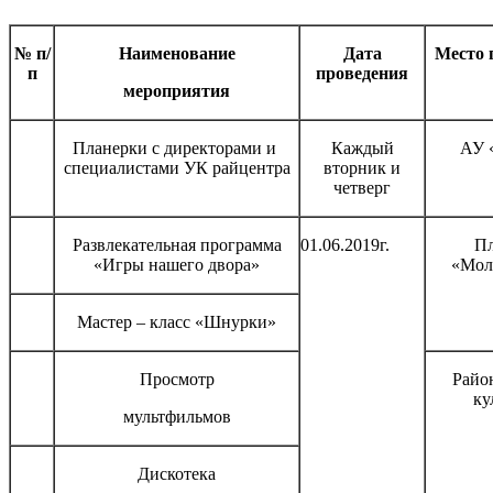
№ п/
Наименование
Дата
Место 
п
проведения
мероприятия
Планерки с директорами и
Каждый
АУ 
специалистами УК райцентра
вторник и
четверг
Развлекательная программа
01.06.2019г.
П
«Игры нашего двора»
«Мол
Мастер – класс «Шнурки»
Просмотр
Райо
ку
мультфильмов
Дискотека