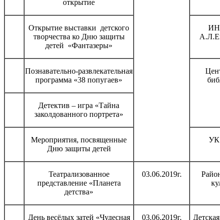
открытие
Открытие выставки детского
ИН
творчества ко Дню защиты
А.Л.Е
детей «Фантазеры»
Познавательно-развлекательная
Цен
программа «38 попугаев»
биб
Детектив – игра «Тайна
заколдованного портрета»
Мероприятия, посвященные
УК
Дню защиты детей
Театрализованное
03.06.2019г.
Райо
представление «Планета
ку
детства»
День весёлых затей «Чудесная
03.06.2019г.
Детская