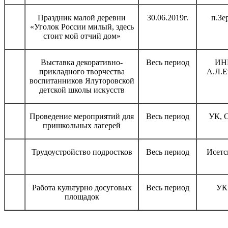
Праздник малой деревни
30.06.2019г.
п.Зе
«Уголок России милый, здесь
стоит мой отчий дом»
Выставка декоративно-
Весь период
ИН
прикладного творчества
А.Л.Е
воспитанников Ялуторовской
детской школы искусств
Проведение мероприятий для
Весь период
УК, 
пришкольных лагерей
Трудоустройство подростков
Весь период
Исетс
Работа культурно досуговых
Весь период
УК
площадок