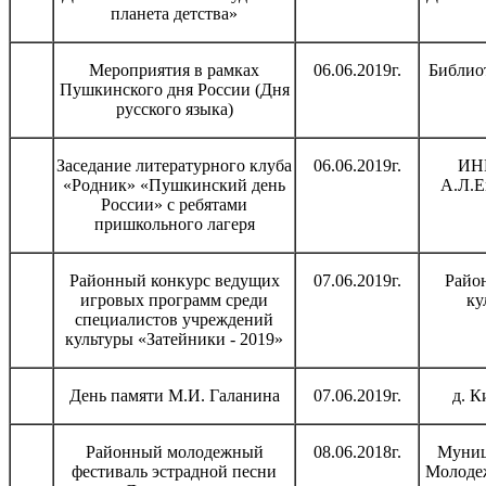
планета детства»
Мероприятия в рамках
06.06.2019г.
Библио
Пушкинского дня России (Дня
русского языка)
Заседание литературного клуба
06.06.2019г.
ИН
«Родник» «Пушкинский день
А.Л.Е
России» с ребятами
пришкольного лагеря
Районный конкурс ведущих
07.06.2019г.
Райо
игровых программ среди
ку
специалистов учреждений
культуры «Затейники - 2019»
День памяти М.И. Галанина
07.06.2019г.
д. К
Районный молодежный
08.06.2018г.
Муниц
фестиваль эстрадной песни
Молоде