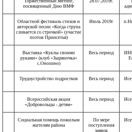
Торжественный митинг,
28.07.2019г.
посвященный Дню ВМФ
адм
Областной фестиваль стихов и
Июль 2019г
п.Н
авторской песни «Когда струна
сливается со строчкой» (участие
поэтов Приисетья)
Выставка «Куклы своими
Весь период
ИНК
руками» (клуб «Зыряночка»
Е
с.Онохино)
Трудоустройство подростков
Весь период
Исе
Всероссийская акция
Весь период
Исе
«Добровольцы - детям»
Социальная помощь пожилым
По мере
Исе
жителям района
поступления
заявок