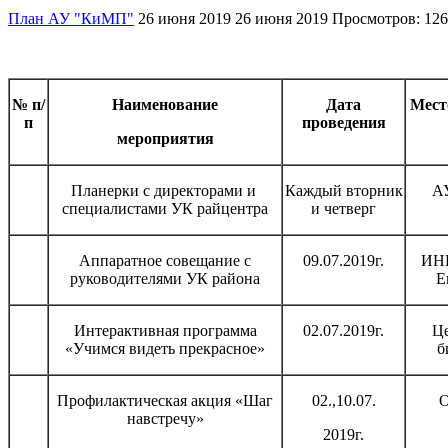
План АУ "КиМП"
26 июня 2019
26 июня 2019
Просмотров: 12
№ п/
Наименование
Дата
Мест
п
проведения
мероприятия
Планерки с директорами и
Каждый вторник
А
специалистами УК райцентра
и четверг
Аппаратное совещание с
09.07.2019г.
ИНК
руководителями УК района
Е
Интерактивная программа
02.07.2019г.
Це
«Учимся видеть прекрасное»
б
Профилактическая акция «Шаг
02.,10.07.
О
навстречу»
2019г.