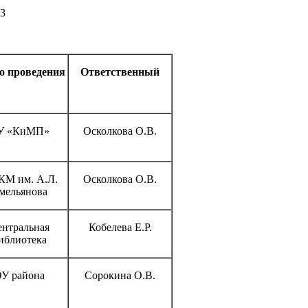
63
о проведения
Ответственный
У «КиМП»
Осколкова О.В.
М им. А.Л.
Осколкова О.В.
мельянова
нтральная
Кобелева Е.Р.
иблиотека
У района
Сорокина О.В.