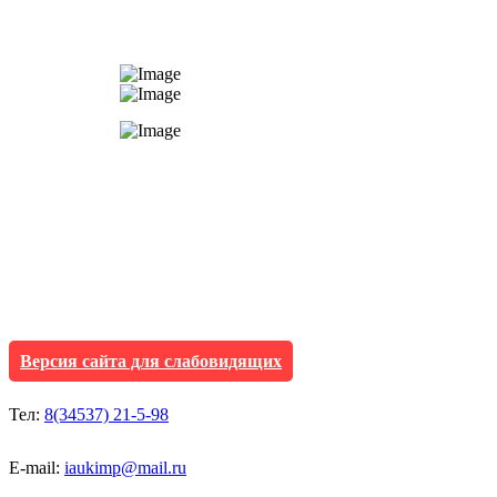
АУ "Культура и мол
Исетского муниципа
Версия сайта для слабовидящих
Тел:
8(34537) 21-5-98
E-mail:
iaukimp@mail.ru