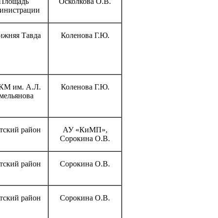
Площадь
Осколкова О.В.
инистрации
ижняя Тавда
Коленова Г.Ю.
М им. А.Л.
Коленова Г.Ю.
мельянова
тский район
АУ «КиМП»,
Сорокина О.В.
тский район
Сорокина О.В.
тский район
Сорокина О.В.