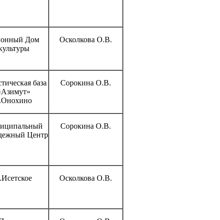
йонный Дом
Осколкова О.В.
культуры
тическая база
Сорокина О.В.
«Азимут»
.Онохино
иципальный
Сорокина О.В.
дежный Центр
.Исетское
Осколкова О.В.