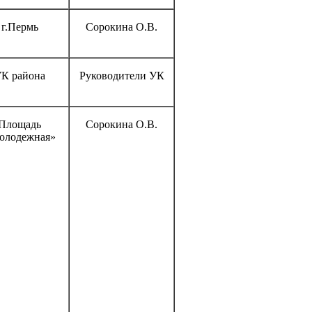
г.Пермь
Сорокина О.В.
К района
Руководители УК
Площадь
Сорокина О.В.
олодежная»